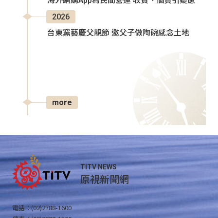
海外網購App為民間營運 收費、個資引疑慮
2026
台東窯藝慶父親節 邀父子做陶碗感念土地
more
TITV NEWS
原視新聞網
電話：(02)2788-1600