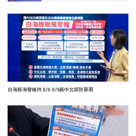
白海豚海警維持 8/8-8/9晨中北部防豪雨