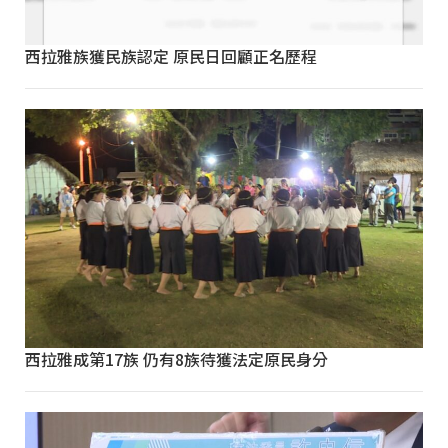
西拉雅族獲民族認定 原民日回顧正名歷程
西拉雅成第17族 仍有8族待獲法定原民身分