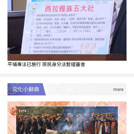
平埔專法已施行 原民身分法暫緩審查
文化小辭典