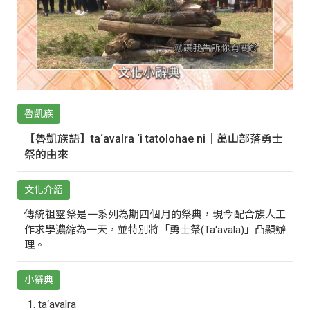
魯凱族
【魯凱族語】ta‘avalra ‘i tatolohae ni｜萬山部落勇士
祭的由來
文化介紹
傳統祖靈祭是一系列為期四個月的祭典，現今配合族人工
作求學濃縮為一天，並特別將「勇士祭(Ta‘avala)」凸顯辦
理。
小辭典
ta‘avalra