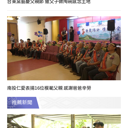
台東窯藝慶父親節 邀父子做陶碗感念土地
南投仁愛表揚16位模範父親 感謝爸爸辛勞
推薦新聞