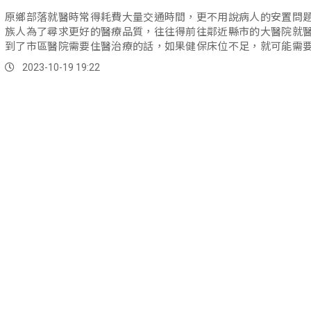
原鄉部落就醫時常得耗費大量交通時間，更不用說病人的安置問
族人為了尋求更好的醫療品質，往往得前往鄰近縣市的大醫院就
到了市區醫院需要住醫治療的話，如果健保床位不足，就可能需
的縣市住院安置。
2023-10-19 19:22