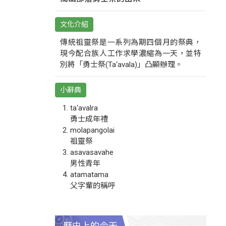
文化介紹
傳統祖靈祭是一系列為期四個月的祭典，
現今配合族人工作求學濃縮為一天，並特
別將「勇士祭(Ta‘avala)」凸顯辦理。
小辭典
ta‘avalra
勇士成年禮
molapangolai
祖靈祭
asavasavahe
男性青年
atamatama
父字輩的稱呼
歷史上的今天