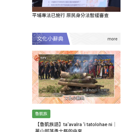
平埔專法已施行 原民身分法暫緩審查
文化小辭典
魯凱族
【魯凱族語】ta‘avalra ‘i tatolohae ni｜
萬山部落勇士祭的由來