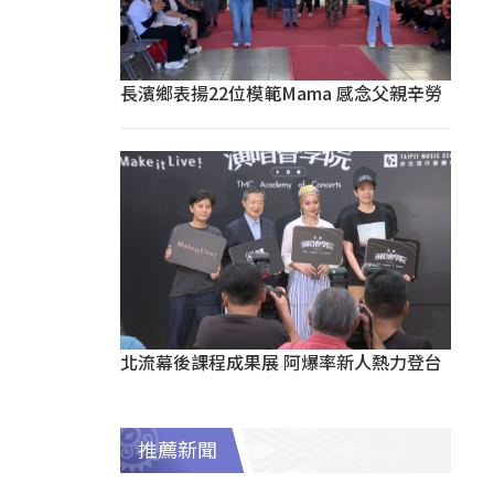
長濱鄉表揚22位模範Mama 感念父親辛勞
北流幕後課程成果展 阿爆率新人熱力登台
推薦新聞