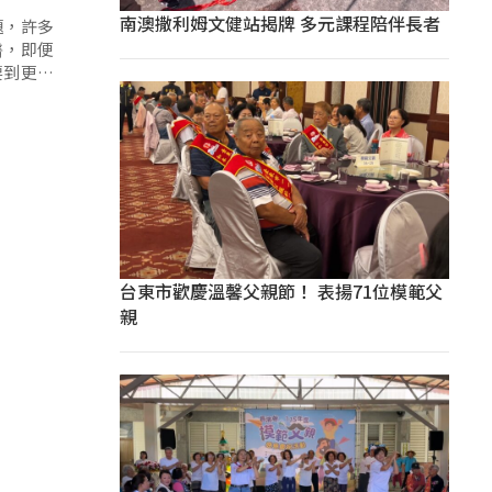
南澳撒利姆文健站揭牌 多元課程陪伴長者
題，許多
醫，即便
要到更遠
台東市歡慶溫馨父親節！ 表揚71位模範父
親