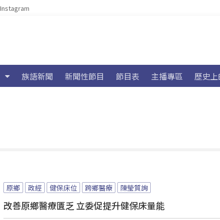
Instagram
族語新聞
新聞性節目
節目表
主播專區
歷史上
原鄉
政經
健保床位
跨鄉醫療
陳瑩質詢
改善原鄉醫療匱乏 立委促提升健保床量能