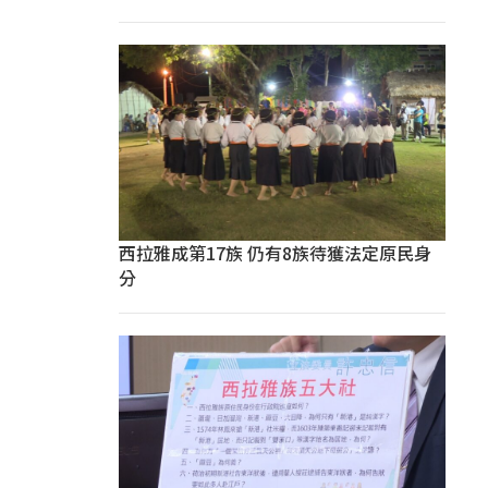
西拉雅成第17族 仍有8族待獲法定原民身
分