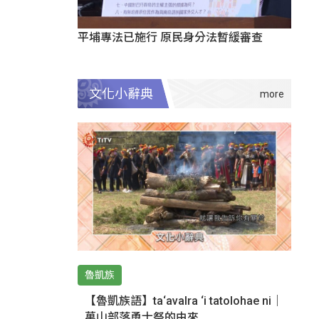
平埔專法已施行 原民身分法暫緩審查
文化小辭典
魯凱族
【魯凱族語】ta‘avalra ‘i tatolohae ni｜
萬山部落勇士祭的由來