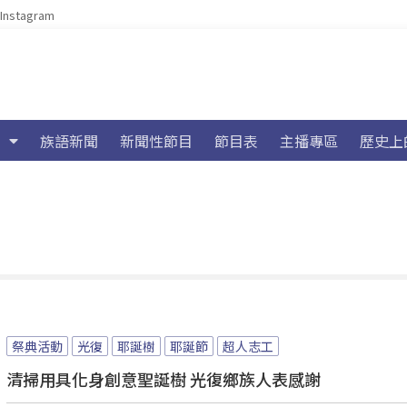
Instagram
族語新聞
新聞性節目
節目表
主播專區
歷史上
祭典活動
光復
耶誕樹
耶誕節
超人志工
清掃用具化身創意聖誕樹 光復鄉族人表感謝