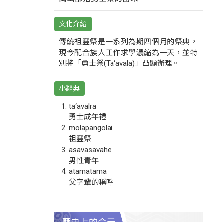
文化介紹
傳統祖靈祭是一系列為期四個月的祭典，
現今配合族人工作求學濃縮為一天，並特
別將「勇士祭(Ta‘avala)」凸顯辦理。
小辭典
ta‘avalra
勇士成年禮
molapangolai
祖靈祭
asavasavahe
男性青年
atamatama
父字輩的稱呼
歷史上的今天