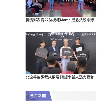
長濱鄉表揚22位模範Mama 感念父親辛勞
北流幕後課程成果展 阿爆率新人熱力登台
推薦新聞