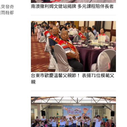
南澳撒利姆文健站揭牌 多元課程陪伴長者
人突發奇
連雨鞋都
台東市歡慶溫馨父親節！ 表揚71位模範父
親