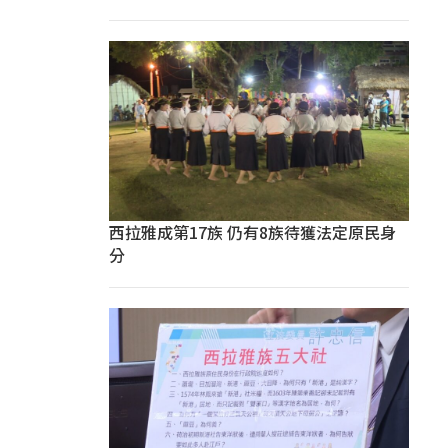
西拉雅成第17族 仍有8族待獲法定原民身
分