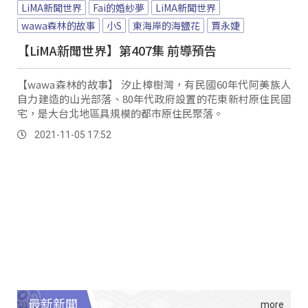
LiMA新聞世界
Fai的婚紗夢
LiMA新聞世界
wawa森林的故事
小S
東海岸的海鹽花
賈永婕
【LiMA新聞世界】第407集 前導預告
【wawa森林的故事】 汐止樟樹灣，有民國60年代阿美族人
自力建造的山光部落、80年代政府設置的花東新村原住民國
宅，是大台北地區具規模的都市原住民聚落。
2021-11-05 17:52
最新新聞