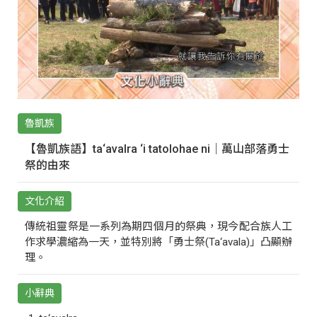
魯凱族
【魯凱族語】ta‘avalra ‘i tatolohae ni｜萬山部落勇士
祭的由來
文化介紹
傳統祖靈祭是一系列為期四個月的祭典，現今配合族人工
作求學濃縮為一天，並特別將「勇士祭(Ta‘avala)」凸顯辦
理。
小辭典