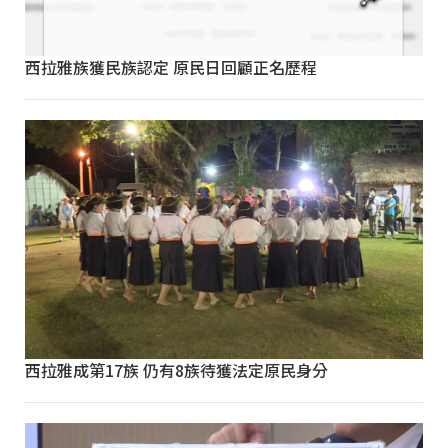
西拉雅族獲民族認定 原民日回顧正名歷程
西拉雅成第17族 仍有8族待獲法定原民身分