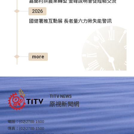
嘉蘭村拚農業轉型 金峰說明會促經驗交流
2026
國健署推互動展 長者量六力揪失能警訊
more
TITV NEWS
原視新聞網
電話：(02)2788-1600
傳真：(02)2788-1500