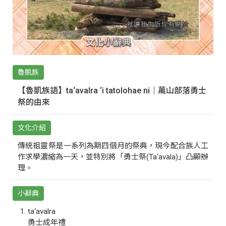
魯凱族
【魯凱族語】ta‘avalra ‘i tatolohae ni｜萬山部落勇士
祭的由來
文化介紹
傳統祖靈祭是一系列為期四個月的祭典，現今配合族人工
作求學濃縮為一天，並特別將「勇士祭(Ta‘avala)」凸顯辦
理。
小辭典
ta‘avalra
勇士成年禮