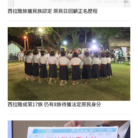
西拉雅族獲民族認定 原民日回顧正名歷程
西拉雅成第17族 仍有8族待獲法定原民身分