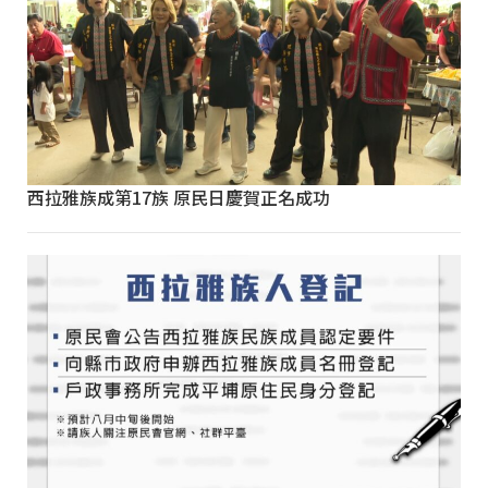
西拉雅族成第17族 原民日慶賀正名成功