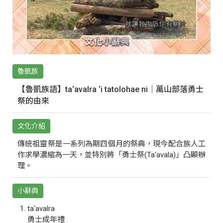
魯凱族
【魯凱族語】ta‘avalra ‘i tatolohae ni｜萬山部落勇士
祭的由來
文化介紹
傳統祖靈祭是一系列為期四個月的祭典，現今配合族人工
作求學濃縮為一天，並特別將「勇士祭(Ta‘avala)」凸顯辦
理。
小辭典
ta‘avalra
勇士成年禮