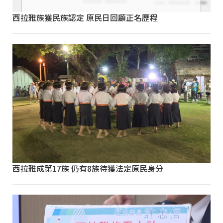
西拉雅族獲民族認定 原民日回顧正名歷程
西拉雅成第17族 仍有8族待獲法定原民身分