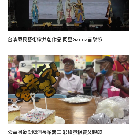
台澳原民藝術家共創作品 同登Garma音樂節
公益團邀愛國浦長輩義工 彩繪蛋糕慶父親節