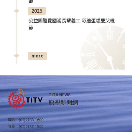
節
2026
公益團邀愛國浦長輩義工 彩繪蛋糕慶父親
節
more
TITV NEWS
原視新聞網
電話：(02)2788-1600
傳真：(02)2788-1500