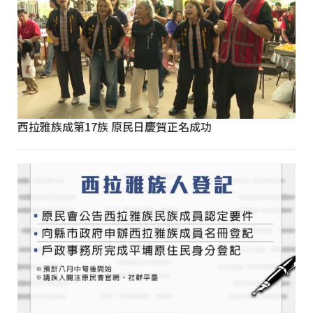
西拉雅族成第17族 原民日慶賀正名成功