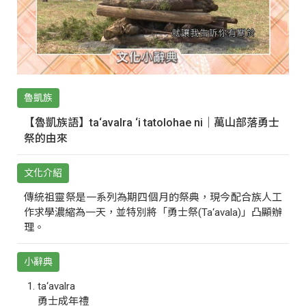
魯凱族
【魯凱族語】ta‘avalra ‘i tatolohae ni｜萬山部落勇士
祭的由來
文化介紹
傳統祖靈祭是一系列為期四個月的祭典，現今配合族人工
作求學濃縮為一天，並特別將「勇士祭(Ta‘avala)」凸顯辦
理。
小辭典
ta‘avalra
勇士成年禮