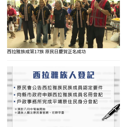
西拉雅族成第17族 原民日慶賀正名成功