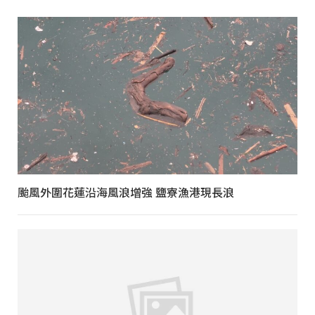
颱風外圍花蓮沿海風浪增強 鹽寮漁港現長浪