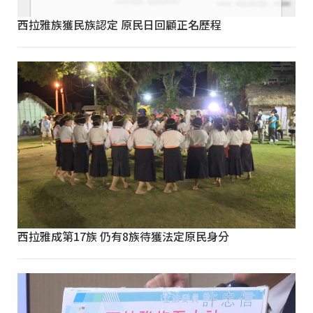
西拉雅族獲民族認定 原民日回顧正名歷程
西拉雅成第17族 仍有8族待獲法定原民身分