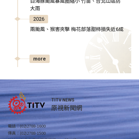
白海豚颱風暴風圈縮小 竹苗、台北山區防
大雨
2026
兩颱風、猴害夾擊 梅花部落甜柿損失近6成
more
TITV NEWS
原視新聞網
電話：(02)2788-1600
傳真：(02)2788-1500