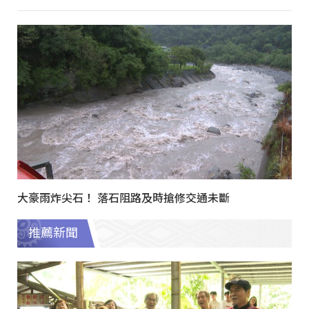
大豪雨炸尖石！ 落石阻路及時搶修交通未斷
推薦新聞