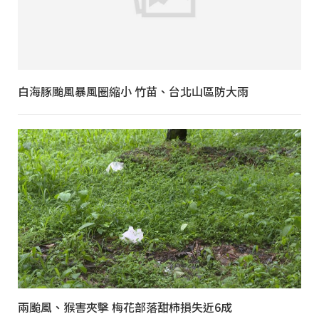
白海豚颱風暴風圈縮小 竹苗、台北山區防大雨
兩颱風、猴害夾擊 梅花部落甜柿損失近6成