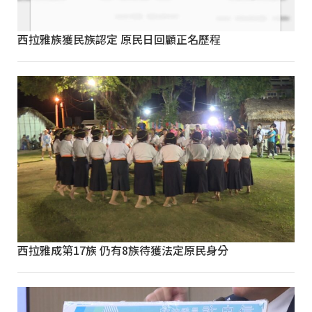
西拉雅族獲民族認定 原民日回顧正名歷程
西拉雅成第17族 仍有8族待獲法定原民身分