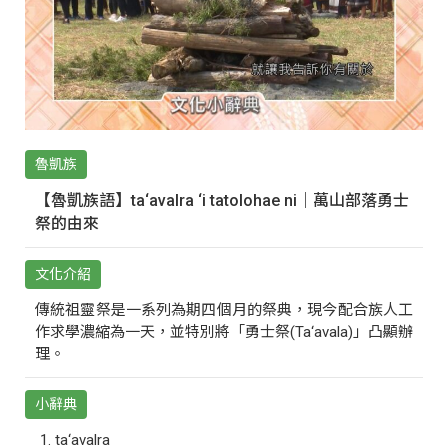
魯凱族
【魯凱族語】ta‘avalra ‘i tatolohae ni｜萬山部落勇士
祭的由來
文化介紹
傳統祖靈祭是一系列為期四個月的祭典，現今配合族人工
作求學濃縮為一天，並特別將「勇士祭(Ta‘avala)」凸顯辦
理。
小辭典
ta‘avalra