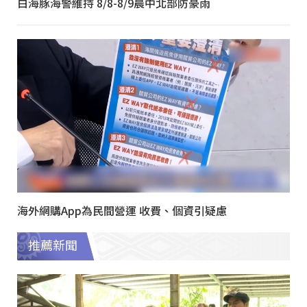
白海豚海警維持 8/8-8/9晨中北部防豪雨
海外網購App為民間營運 收費、個資引疑慮
推薦新聞