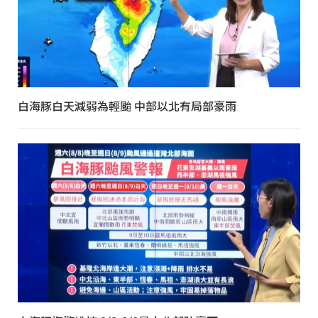
白海豚白天減弱為輕颱 中部以北有局部豪雨