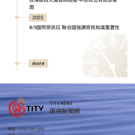
白海豚白天減弱為輕颱 中部以北有局部豪
雨
2025
8/9國際原民日 聯合國強調原民知識重要性
more
TITV NEWS
原視新聞網
電話：(02)2788-1600