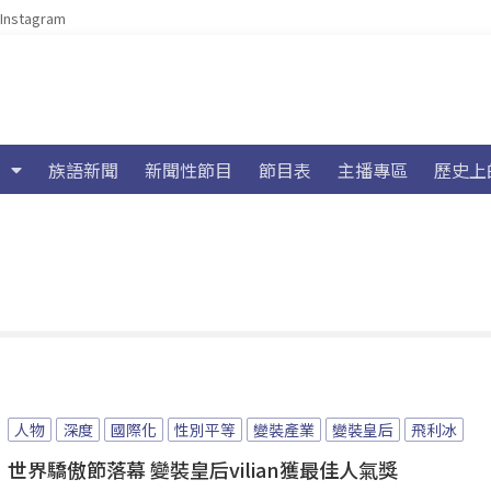
Instagram
族語新聞
新聞性節目
節目表
主播專區
歷史上
人物
深度
國際化
性別平等
變裝產業
變裝皇后
飛利冰
世界驕傲節落幕 變裝皇后vilian獲最佳人氣獎