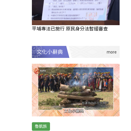
平埔專法已施行 原民身分法暫緩審查
文化小辭典
魯凱族