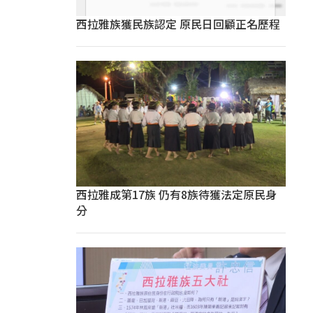
西拉雅族獲民族認定 原民日回顧正名歷程
西拉雅成第17族 仍有8族待獲法定原民身
分