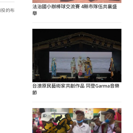
法治國小辦棒球交流賽 4縣市隊伍共襄盛
南投的布
舉
台澳原民藝術家共創作品 同登Garma音樂
節