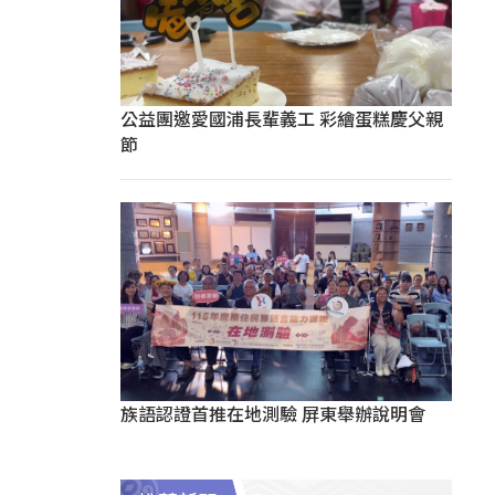
公益團邀愛國浦長輩義工 彩繪蛋糕慶父親
節
族語認證首推在地測驗 屏東舉辦說明會