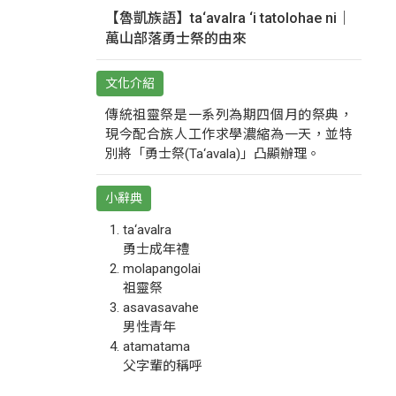
【魯凱族語】ta‘avalra ‘i tatolohae ni｜
萬山部落勇士祭的由來
文化介紹
傳統祖靈祭是一系列為期四個月的祭典，
現今配合族人工作求學濃縮為一天，並特
別將「勇士祭(Ta‘avala)」凸顯辦理。
小辭典
ta‘avalra
勇士成年禮
molapangolai
祖靈祭
asavasavahe
男性青年
atamatama
父字輩的稱呼