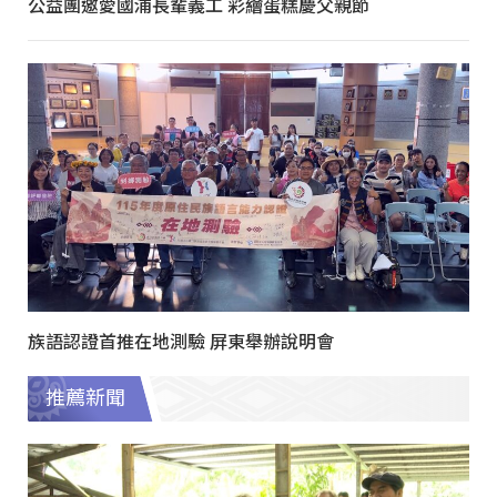
公益團邀愛國浦長輩義工 彩繪蛋糕慶父親節
族語認證首推在地測驗 屏東舉辦說明會
推薦新聞