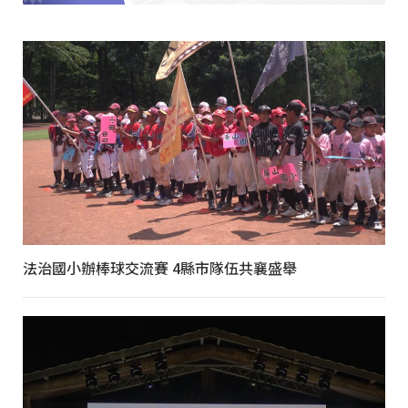
法治國小辦棒球交流賽 4縣市隊伍共襄盛舉