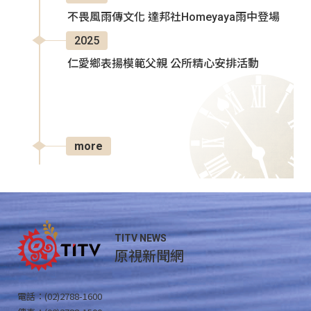
不畏風雨傳文化 達邦社Homeyaya雨中登場
2025
仁愛鄉表揚模範父親 公所精心安排活動
more
TITV NEWS
原視新聞網
電話：(02)2788-1600