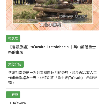
魯凱族
【魯凱族語】ta‘avalra ‘i tatolohae ni｜萬山部落勇士
祭的由來
文化介紹
傳統祖靈祭是一系列為期四個月的祭典，現今配合族人工
作求學濃縮為一天，並特別將「勇士祭(Ta‘avala)」凸顯辦
理。
小辭典
ta‘avalra