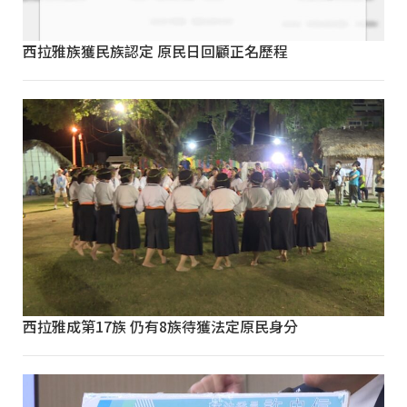
西拉雅族獲民族認定 原民日回顧正名歷程
西拉雅成第17族 仍有8族待獲法定原民身分