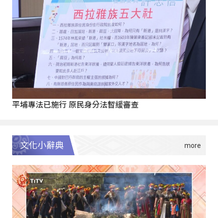
平埔專法已施行 原民身分法暫緩審查
文化小辭典