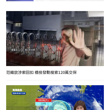
范織欽涉索回扣 橋檢發動搜索120萬交保