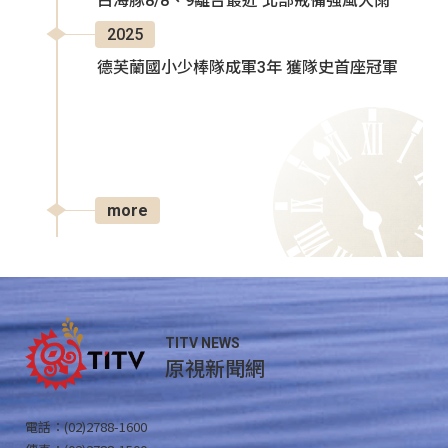
白海豚8/8、9離台最近 北部戒備強風大雨
2025
德芙蘭國小少棒隊成軍3年 獲隊史首座冠軍
more
TITV NEWS
原視新聞網
電話：(02)2788-1600