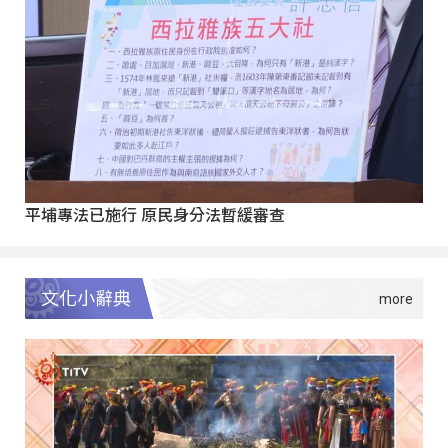
平埔專法已施行 原民身分法暫緩審查
文化小辭典