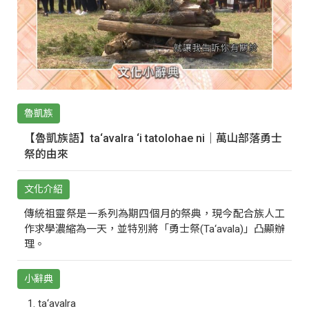
魯凱族
【魯凱族語】ta‘avalra ‘i tatolohae ni｜萬山部落勇士
祭的由來
文化介紹
傳統祖靈祭是一系列為期四個月的祭典，現今配合族人工
作求學濃縮為一天，並特別將「勇士祭(Ta‘avala)」凸顯辦
理。
小辭典
ta‘avalra