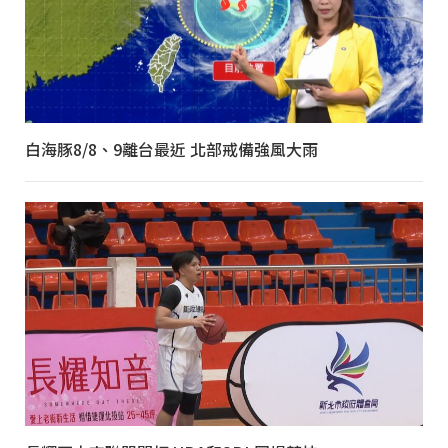
白海豚8/8、9離台最近 北部戒備強風大雨