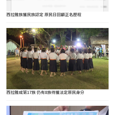
西拉雅族獲民族認定 原民日回顧正名歷程
西拉雅成第17族 仍有8族待獲法定原民身分