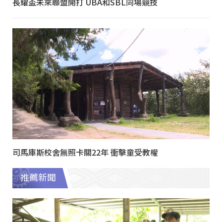
長耀盃未來聯盟開打 UBA和SBL同場競技
司馬庫斯校舍無照卡關22年 衝擊童受教權
推薦新聞