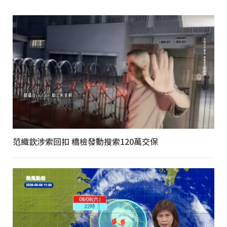
范織欽涉索回扣 橋檢發動搜索120萬交保