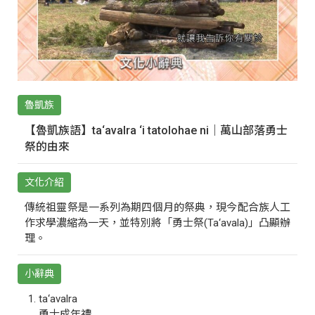
魯凱族
【魯凱族語】ta‘avalra ‘i tatolohae ni｜萬山部落勇士
祭的由來
文化介紹
傳統祖靈祭是一系列為期四個月的祭典，現今配合族人工
作求學濃縮為一天，並特別將「勇士祭(Ta‘avala)」凸顯辦
理。
小辭典
ta‘avalra
勇士成年禮