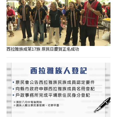
西拉雅族成第17族 原民日慶賀正名成功