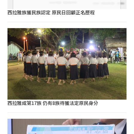
西拉雅族獲民族認定 原民日回顧正名歷程
西拉雅成第17族 仍有8族待獲法定原民身分