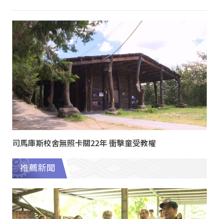
司馬庫斯校舍無照卡關22年 衝擊童受教權
推薦新聞