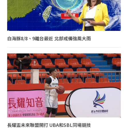
白海豚8/8、9離台最近 北部戒備強風大雨
長耀盃未來聯盟開打 UBA和SBL同場競技