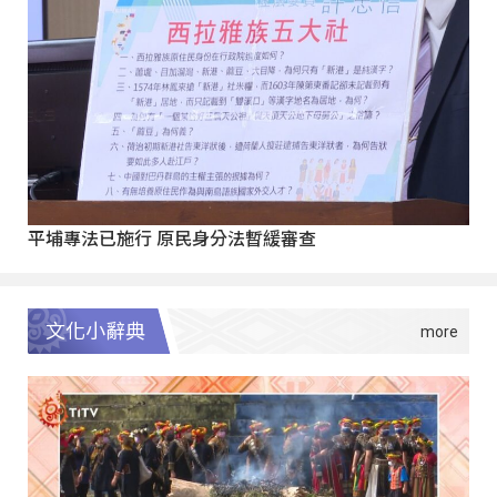
平埔專法已施行 原民身分法暫緩審查
文化小辭典