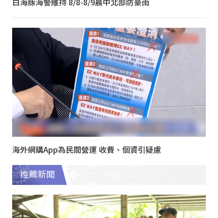
白海豚海警維持 8/8-8/9晨中北部防豪雨
海外網購App為民間營運 收費、個資引疑慮
推薦新聞