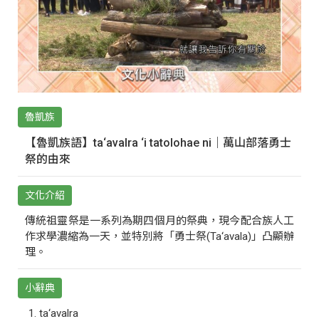
魯凱族
【魯凱族語】ta‘avalra ‘i tatolohae ni｜萬山部落勇士
祭的由來
文化介紹
傳統祖靈祭是一系列為期四個月的祭典，現今配合族人工
作求學濃縮為一天，並特別將「勇士祭(Ta‘avala)」凸顯辦
理。
小辭典
ta‘avalra