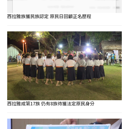
西拉雅族獲民族認定 原民日回顧正名歷程
西拉雅成第17族 仍有8族待獲法定原民身分