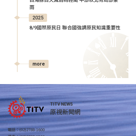
白海豚白天減弱為輕颱 中部以北有局部豪
雨
2025
8/9國際原民日 聯合國強調原民知識重要性
more
TITV NEWS
原視新聞網
電話：(02)2788-1600