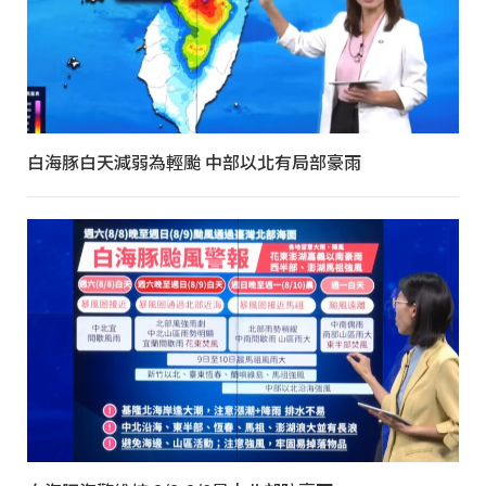
白海豚白天減弱為輕颱 中部以北有局部豪雨