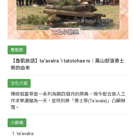
魯凱族
【魯凱族語】ta‘avalra ‘i tatolohae ni｜萬山部落勇士
祭的由來
文化介紹
傳統祖靈祭是一系列為期四個月的祭典，現今配合族人工
作求學濃縮為一天，並特別將「勇士祭(Ta‘avala)」凸顯辦
理。
小辭典
ta‘avalra