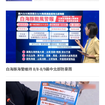
白海豚海警維持 8/8-8/9晨中北部防豪雨