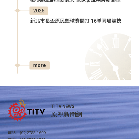
楊柳颱風路徑變數大 氣象署說明最新路徑
2025
新北市長盃原民籃球賽開打 16隊同場競技
more
TITV NEWS
原視新聞網
電話：(02)2788-1600