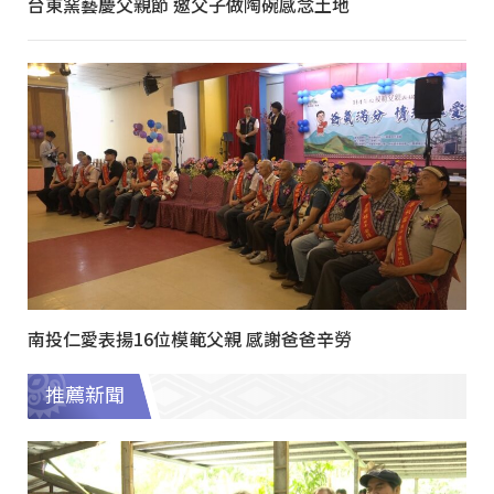
台東窯藝慶父親節 邀父子做陶碗感念土地
南投仁愛表揚16位模範父親 感謝爸爸辛勞
推薦新聞