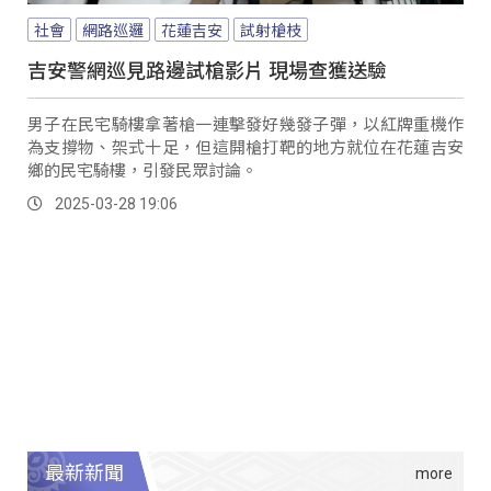
社會
網路巡邏
花蓮吉安
試射槍枝
吉安警網巡見路邊試槍影片 現場查獲送驗
男子在民宅騎樓拿著槍一連擊發好幾發子彈，以紅牌重機作
為支撐物、架式十足，但這開槍打靶的地方就位在花蓮吉安
鄉的民宅騎樓，引發民眾討論。
2025-03-28 19:06
最新新聞