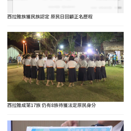
西拉雅族獲民族認定 原民日回顧正名歷程
西拉雅成第17族 仍有8族待獲法定原民身分