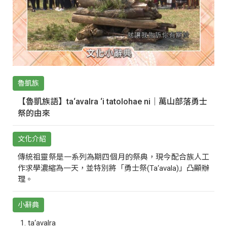
魯凱族
【魯凱族語】ta‘avalra ‘i tatolohae ni｜萬山部落勇士
祭的由來
文化介紹
傳統祖靈祭是一系列為期四個月的祭典，現今配合族人工
作求學濃縮為一天，並特別將「勇士祭(Ta‘avala)」凸顯辦
理。
小辭典
ta‘avalra