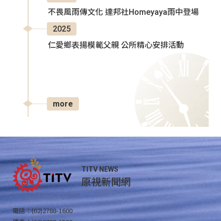
不畏風雨傳文化 達邦社Homeyaya雨中登場
2025
仁愛鄉表揚模範父親 公所精心安排活動
more
TITV NEWS
原視新聞網
電話：(02)2788-1600