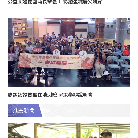
公益團邀愛國浦長輩義工 彩繪蛋糕慶父親節
族語認證首推在地測驗 屏東舉辦說明會
推薦新聞