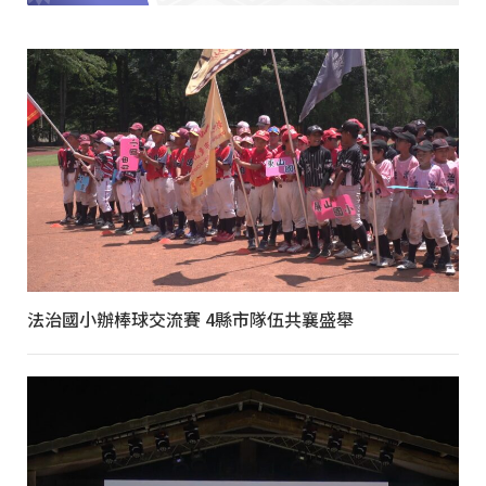
法治國小辦棒球交流賽 4縣市隊伍共襄盛舉