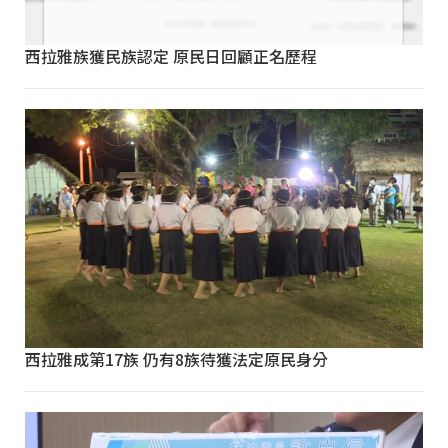
西拉雅族獲民族認定 原民日回顧正名歷程
西拉雅成第17族 仍有8族待獲法定原民身分