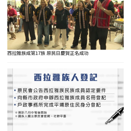
西拉雅族成第17族 原民日慶賀正名成功