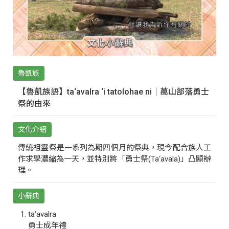
魯凱族
【魯凱族語】ta‘avalra ‘i tatolohae ni｜萬山部落勇士
祭的由來
文化介紹
傳統祖靈祭是一系列為期四個月的祭典，現今配合族人工
作求學濃縮為一天，並特別將「勇士祭(Ta‘avala)」凸顯辦
理。
小辭典
ta‘avalra
勇士成年禮