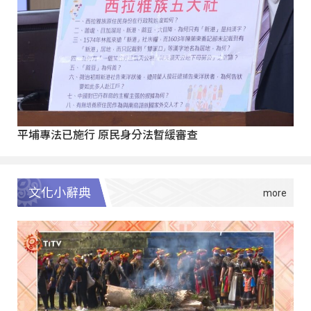
平埔專法已施行 原民身分法暫緩審查
文化小辭典