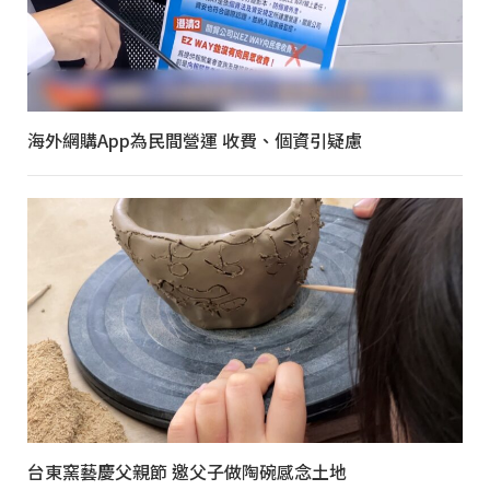
海外網購App為民間營運 收費、個資引疑慮
台東窯藝慶父親節 邀父子做陶碗感念土地