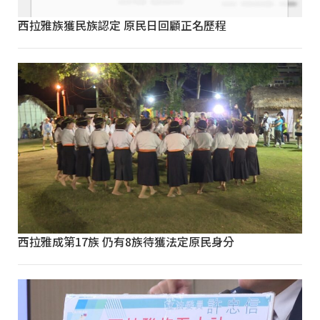
西拉雅族獲民族認定 原民日回顧正名歷程
西拉雅成第17族 仍有8族待獲法定原民身分