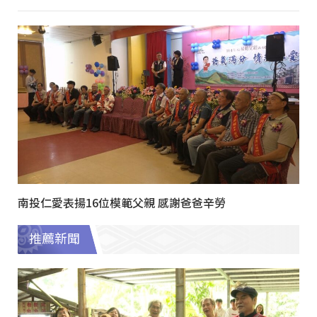
南投仁愛表揚16位模範父親 感謝爸爸辛勞
推薦新聞