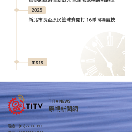
楊柳颱風路徑變數大 氣象署說明最新路徑
2025
新北市長盃原民籃球賽開打 16隊同場競技
more
TITV NEWS
原視新聞網
電話：(02)2788-1600