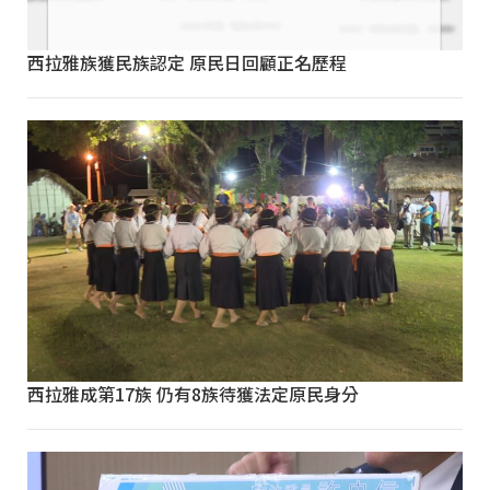
西拉雅族獲民族認定 原民日回顧正名歷程
西拉雅成第17族 仍有8族待獲法定原民身分