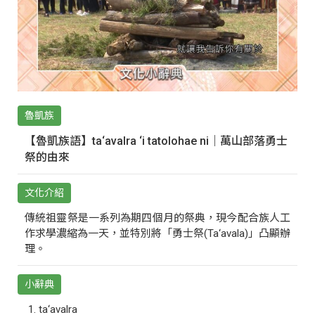
魯凱族
【魯凱族語】ta‘avalra ‘i tatolohae ni｜萬山部落勇士
祭的由來
文化介紹
傳統祖靈祭是一系列為期四個月的祭典，現今配合族人工
作求學濃縮為一天，並特別將「勇士祭(Ta‘avala)」凸顯辦
理。
小辭典
ta‘avalra