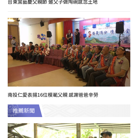
台東窯藝慶父親節 邀父子做陶碗感念土地
南投仁愛表揚16位模範父親 感謝爸爸辛勞
推薦新聞