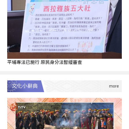
平埔專法已施行 原民身分法暫緩審查
文化小辭典