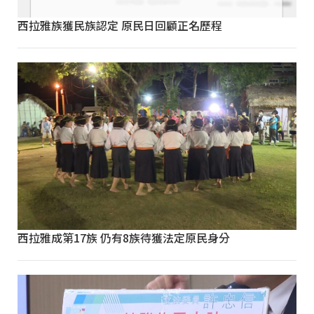
西拉雅族獲民族認定 原民日回顧正名歷程
西拉雅成第17族 仍有8族待獲法定原民身分