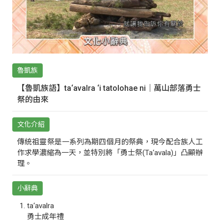
魯凱族
【魯凱族語】ta‘avalra ‘i tatolohae ni｜萬山部落勇士
祭的由來
文化介紹
傳統祖靈祭是一系列為期四個月的祭典，現今配合族人工
作求學濃縮為一天，並特別將「勇士祭(Ta‘avala)」凸顯辦
理。
小辭典
ta‘avalra
勇士成年禮