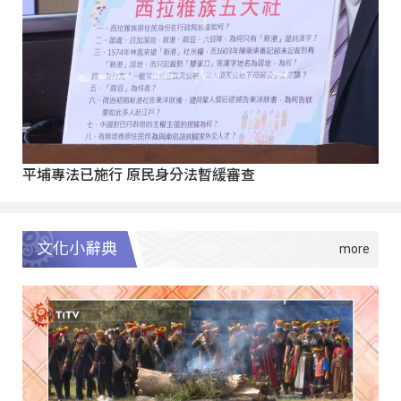
平埔專法已施行 原民身分法暫緩審查
文化小辭典