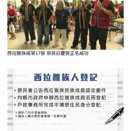
西拉雅族成第17族 原民日慶賀正名成功