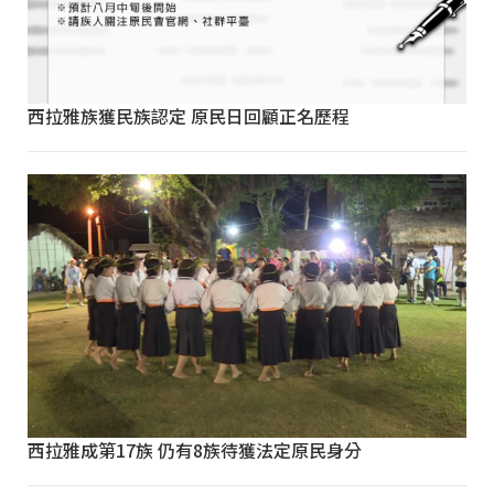
西拉雅族獲民族認定 原民日回顧正名歷程
西拉雅成第17族 仍有8族待獲法定原民身分