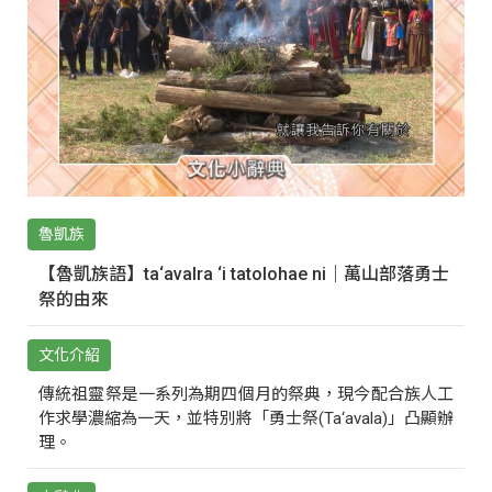
魯凱族
【魯凱族語】ta‘avalra ‘i tatolohae ni｜萬山部落勇士
祭的由來
文化介紹
傳統祖靈祭是一系列為期四個月的祭典，現今配合族人工
作求學濃縮為一天，並特別將「勇士祭(Ta‘avala)」凸顯辦
理。