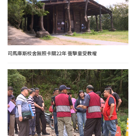
司馬庫斯校舍無照卡關22年 衝擊童受教權