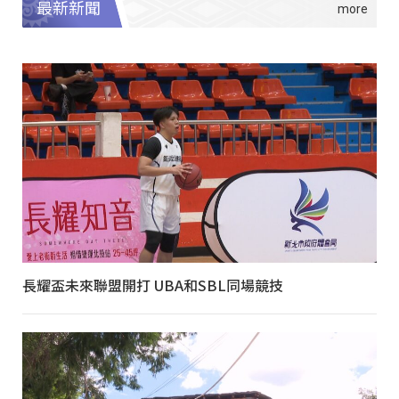
最新新聞
長耀盃未來聯盟開打 UBA和SBL同場競技