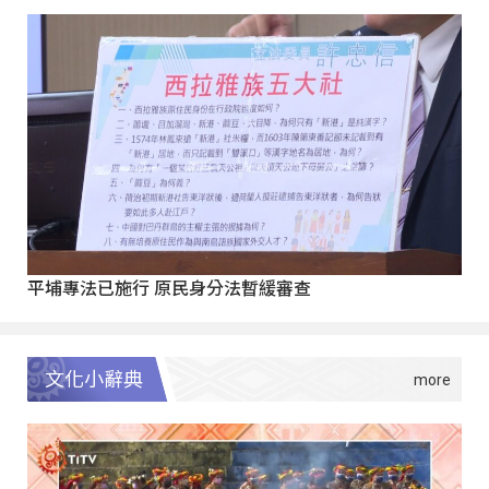
平埔專法已施行 原民身分法暫緩審查
文化小辭典