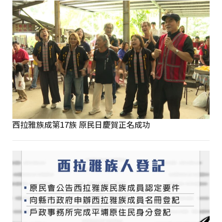
西拉雅族成第17族 原民日慶賀正名成功