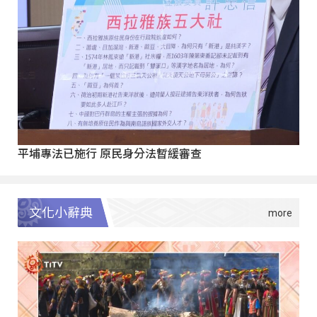
平埔專法已施行 原民身分法暫緩審查
文化小辭典