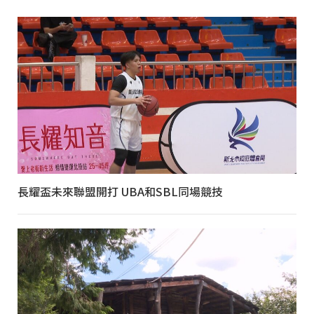
長耀盃未來聯盟開打 UBA和SBL同場競技