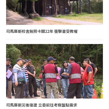
司馬庫斯校舍無照卡關22年 衝擊童受教權
司馬庫斯災後復建 立委前往考察盤點需求