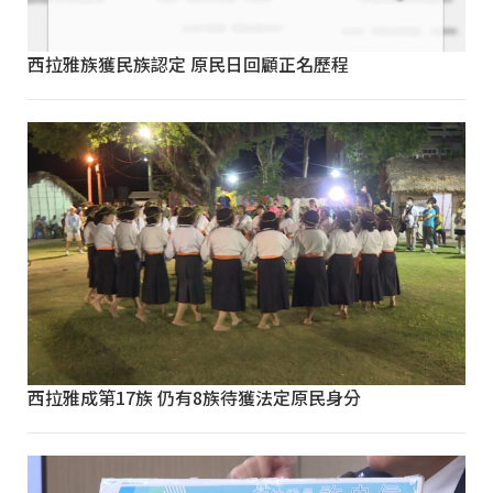
西拉雅族獲民族認定 原民日回顧正名歷程
西拉雅成第17族 仍有8族待獲法定原民身分