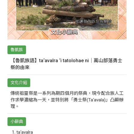
魯凱族
【魯凱族語】ta‘avalra ‘i tatolohae ni｜萬山部落勇士
祭的由來
文化介紹
傳統祖靈祭是一系列為期四個月的祭典，現今配合族人工
作求學濃縮為一天，並特別將「勇士祭(Ta‘avala)」凸顯辦
理。
小辭典
ta‘avalra