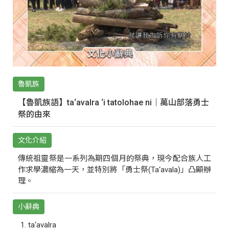
魯凱族
【魯凱族語】ta‘avalra ‘i tatolohae ni｜萬山部落勇士
祭的由來
文化介紹
傳統祖靈祭是一系列為期四個月的祭典，現今配合族人工
作求學濃縮為一天，並特別將「勇士祭(Ta‘avala)」凸顯辦
理。
小辭典
ta‘avalra