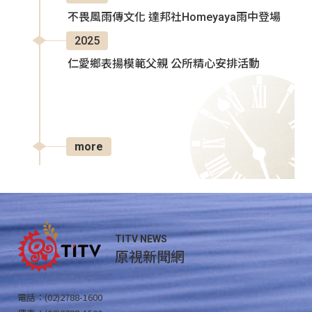
不畏風雨傳文化 達邦社Homeyaya雨中登場
2025
仁愛鄉表揚模範父親 公所精心安排活動
more
TITV NEWS
原視新聞網
電話：(02)2788-1600