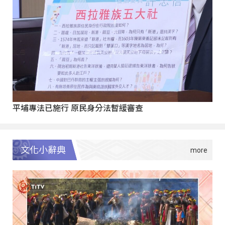
平埔專法已施行 原民身分法暫緩審查
文化小辭典