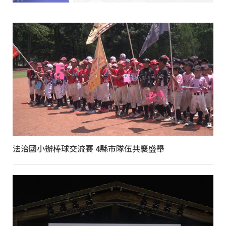
法治國小辦棒球交流賽 4縣市隊伍共襄盛舉