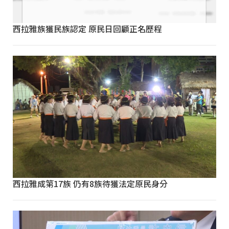
西拉雅族獲民族認定 原民日回顧正名歷程
西拉雅成第17族 仍有8族待獲法定原民身分