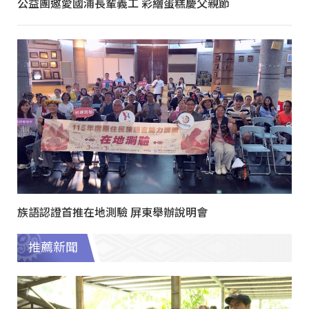
公益團邀愛國浦長輩義工 彩繪蛋糕慶父親節
族語認證首推在地測驗 屏東舉辦說明會
推薦新聞