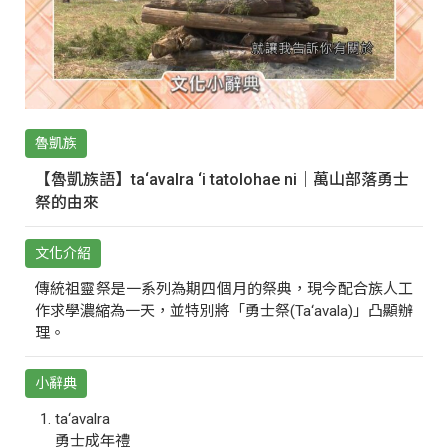
魯凱族
【魯凱族語】ta‘avalra ‘i tatolohae ni｜萬山部落勇士
祭的由來
文化介紹
傳統祖靈祭是一系列為期四個月的祭典，現今配合族人工
作求學濃縮為一天，並特別將「勇士祭(Ta‘avala)」凸顯辦
理。
小辭典
ta‘avalra
勇士成年禮