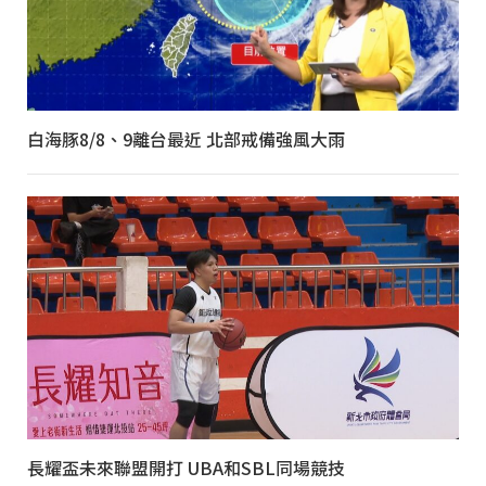
白海豚8/8、9離台最近 北部戒備強風大雨
長耀盃未來聯盟開打 UBA和SBL同場競技