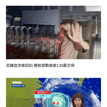
范織欽涉索回扣 橋檢發動搜索120萬交保