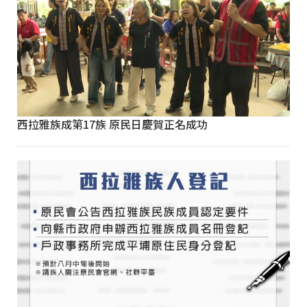
西拉雅族成第17族 原民日慶賀正名成功