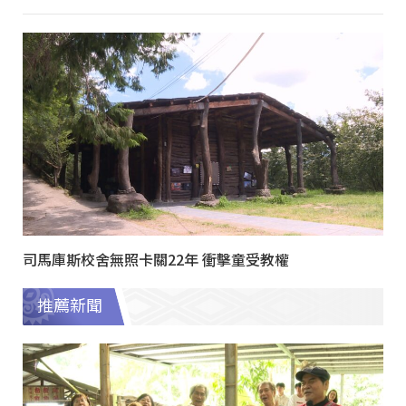
司馬庫斯校舍無照卡關22年 衝擊童受教權
推薦新聞