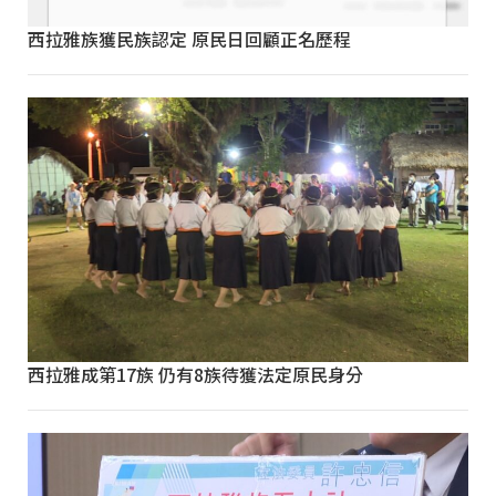
西拉雅族獲民族認定 原民日回顧正名歷程
西拉雅成第17族 仍有8族待獲法定原民身分