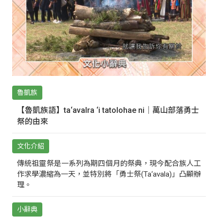
魯凱族
【魯凱族語】ta‘avalra ‘i tatolohae ni｜萬山部落勇士
祭的由來
文化介紹
傳統祖靈祭是一系列為期四個月的祭典，現今配合族人工
作求學濃縮為一天，並特別將「勇士祭(Ta‘avala)」凸顯辦
理。
小辭典