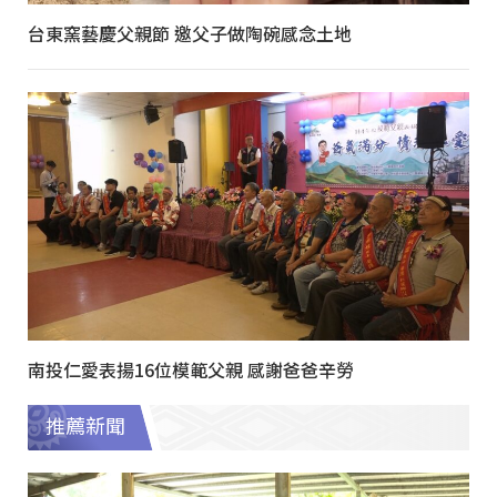
台東窯藝慶父親節 邀父子做陶碗感念土地
南投仁愛表揚16位模範父親 感謝爸爸辛勞
推薦新聞