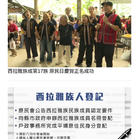
西拉雅族成第17族 原民日慶賀正名成功