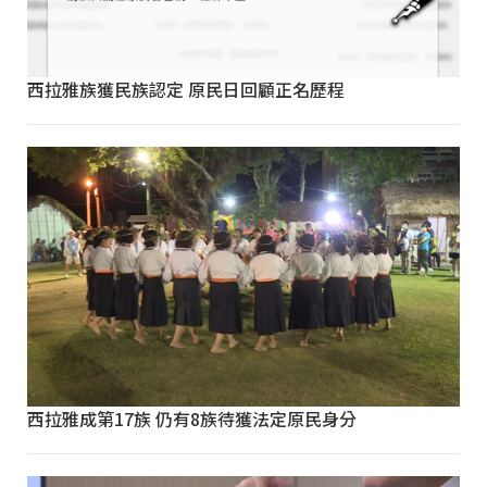
西拉雅族獲民族認定 原民日回顧正名歷程
西拉雅成第17族 仍有8族待獲法定原民身分