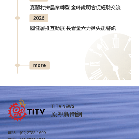
嘉蘭村拚農業轉型 金峰說明會促經驗交流
2026
國健署推互動展 長者量六力揪失能警訊
more
TITV NEWS
原視新聞網
電話：(02)2788-1600