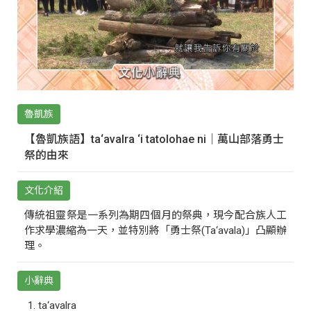
魯凱族
【魯凱族語】ta‘avalra ‘i tatolohae ni｜萬山部落勇士
祭的由來
文化介紹
傳統祖靈祭是一系列為期四個月的祭典，現今配合族人工
作求學濃縮為一天，並特別將「勇士祭(Ta‘avala)」凸顯辦
理。
小辭典
ta‘avalra