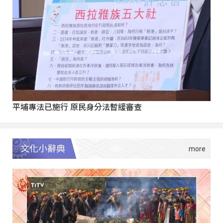
平埔專法已施行 原民身分法暫緩審查
文化小辭典