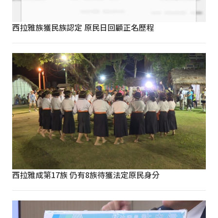
西拉雅族獲民族認定 原民日回顧正名歷程
西拉雅成第17族 仍有8族待獲法定原民身分