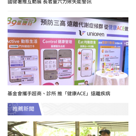
國健署推互動展 長者量六力揪失能警訊
基金會攜手超商、診所 推「健康ACE」遠離疾病
推薦新聞