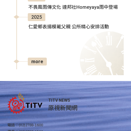
不畏風雨傳文化 達邦社Homeyaya雨中登場
2025
仁愛鄉表揚模範父親 公所精心安排活動
more
TITV NEWS
原視新聞網
電話：(02)2788-1600