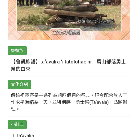
魯凱族
【魯凱族語】ta‘avalra ‘i tatolohae ni｜萬山部落勇士
祭的由來
文化介紹
傳統祖靈祭是一系列為期四個月的祭典，現今配合族人工
作求學濃縮為一天，並特別將「勇士祭(Ta‘avala)」凸顯辦
理。
小辭典
ta‘avalra