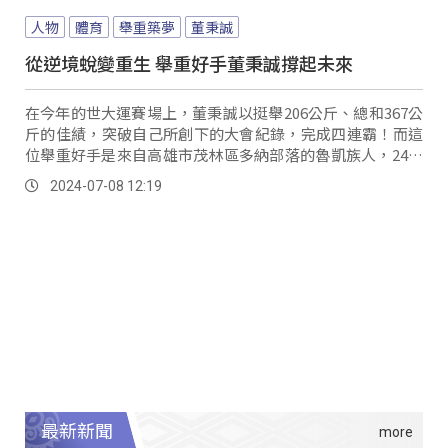
人物
體育
舉重築夢
董秉誠
從逆境蛻變重生 舉重好手董秉誠撐起未來
在今年的世大運賽場上，董秉誠以挺舉206公斤、總和367公
斤的佳績，突破自己所創下的大會紀錄，完成四連霸！而這
位舉重好手是來自高雄市茂林區多納部落的魯凱族人，24歲
的他是家扶基金會長期陪伴的學生，在單親家庭且經濟狀況
2024-07-08 12:19
弱勢的情況下能將舉重練好，選手的身心狀態以及家裡的支
持缺一不可。
最新新聞