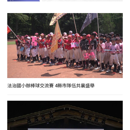
法治國小辦棒球交流賽 4縣市隊伍共襄盛舉