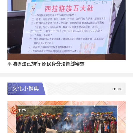
平埔專法已施行 原民身分法暫緩審查
文化小辭典