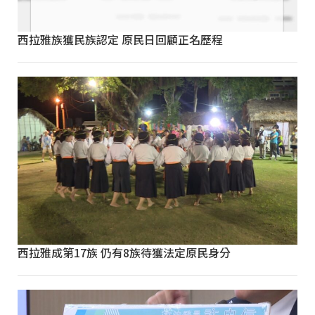
西拉雅族獲民族認定 原民日回顧正名歷程
西拉雅成第17族 仍有8族待獲法定原民身分