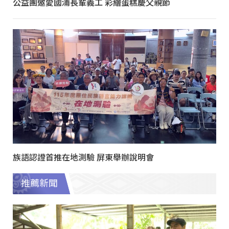
公益團邀愛國浦長輩義工 彩繪蛋糕慶父親節
族語認證首推在地測驗 屏東舉辦說明會
推薦新聞