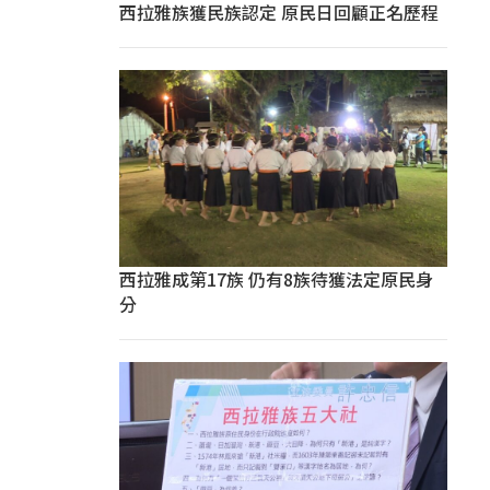
西拉雅族獲民族認定 原民日回顧正名歷程
西拉雅成第17族 仍有8族待獲法定原民身
分