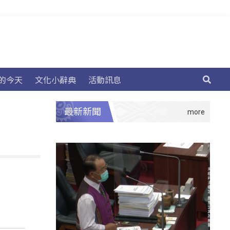
的今天
文化小辭典
活動訊息
最新新聞