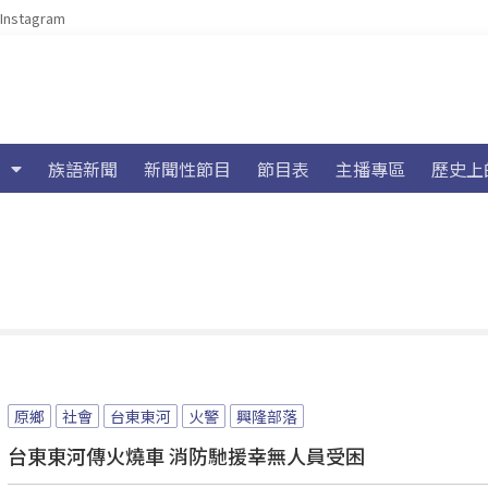
Instagram
族語新聞
新聞性節目
節目表
主播專區
歷史上
原鄉
社會
台東東河
火警
興隆部落
台東東河傳火燒車 消防馳援幸無人員受困