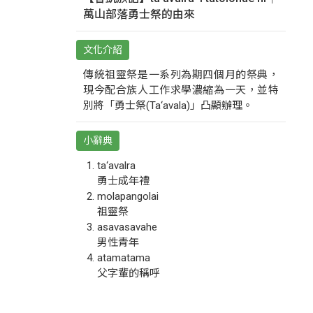
萬山部落勇士祭的由來
文化介紹
傳統祖靈祭是一系列為期四個月的祭典，
現今配合族人工作求學濃縮為一天，並特
別將「勇士祭(Ta‘avala)」凸顯辦理。
小辭典
ta‘avalra
勇士成年禮
molapangolai
祖靈祭
asavasavahe
男性青年
atamatama
父字輩的稱呼