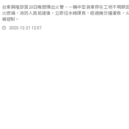
台東興隆部落20日晚間傳出火警，一輛中型貨車停在工地不明原
火燃燒，消防人員抵達後，立即拉水線撲救，經過幾分鐘灌救，
被控制。
2025-12-21 12:07