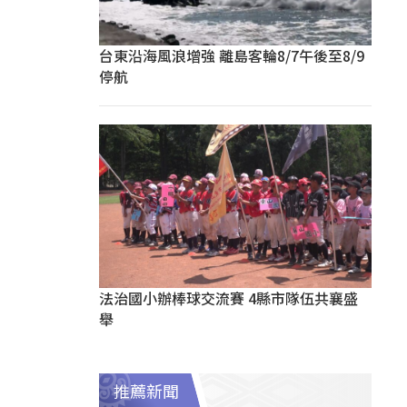
台東沿海風浪增強 離島客輪8/7午後至8/9
停航
法治國小辦棒球交流賽 4縣市隊伍共襄盛
舉
推薦新聞