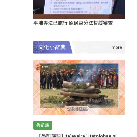
平埔專法已施行 原民身分法暫緩審查
文化小辭典
魯凱族
【魯凱族語】ta‘avalra ‘i tatolohae ni｜