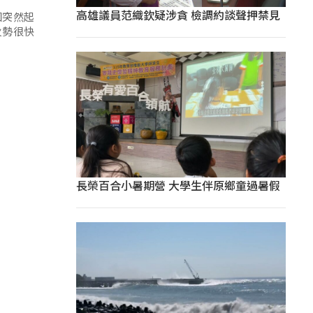
高雄議員范織欽疑涉貪 檢調約談聲押禁見
因突然起
火勢很快
長榮百合小暑期營 大學生伴原鄉童過暑假