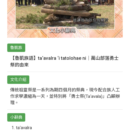
魯凱族
【魯凱族語】ta‘avalra ‘i tatolohae ni｜萬山部落勇士
祭的由來
文化介紹
傳統祖靈祭是一系列為期四個月的祭典，現今配合族人工
作求學濃縮為一天，並特別將「勇士祭(Ta‘avala)」凸顯辦
理。
小辭典
ta‘avalra