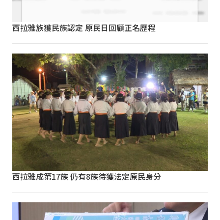
西拉雅族獲民族認定 原民日回顧正名歷程
西拉雅成第17族 仍有8族待獲法定原民身分