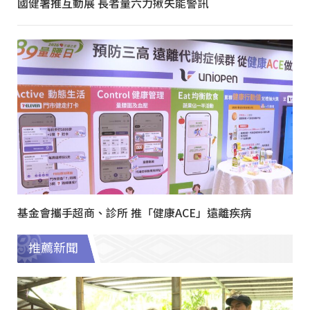
國健署推互動展 長者量六力揪失能警訊
基金會攜手超商、診所 推「健康ACE」遠離疾病
推薦新聞