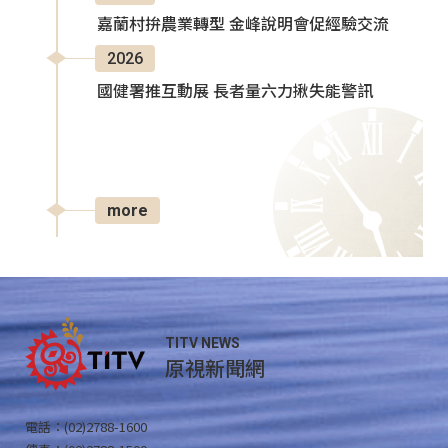
嘉蘭村拚農業轉型 金峰說明會促經驗交流
2026
國健署推互動展 長者量六力揪失能警訊
more
TITV NEWS
原視新聞網
電話：(02)2788-1600