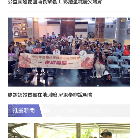
公益團邀愛國浦長輩義工 彩繪蛋糕慶父親節
族語認證首推在地測驗 屏東舉辦說明會
推薦新聞