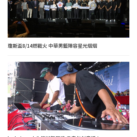
瓊斯盃8/14燃戰火 中華男籃陣容星光熠熠