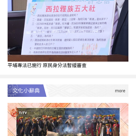
平埔專法已施行 原民身分法暫緩審查
文化小辭典