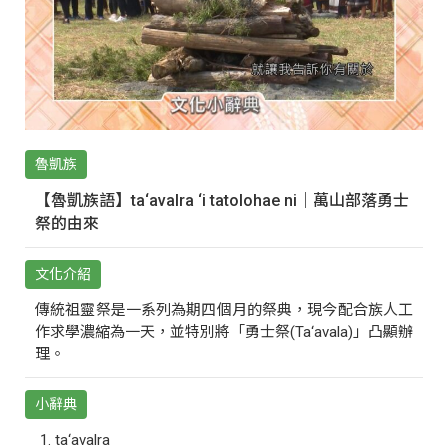
魯凱族
【魯凱族語】ta‘avalra ‘i tatolohae ni｜萬山部落勇士
祭的由來
文化介紹
傳統祖靈祭是一系列為期四個月的祭典，現今配合族人工
作求學濃縮為一天，並特別將「勇士祭(Ta‘avala)」凸顯辦
理。
小辭典
ta‘avalra