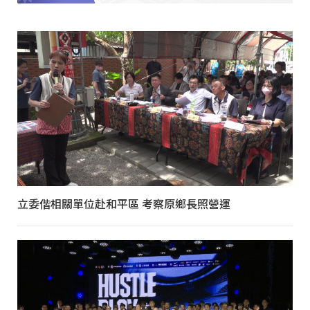
立委偕相關單位赴和平區 考察原鄉長照營運