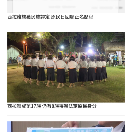
西拉雅族獲民族認定 原民日回顧正名歷程
西拉雅成第17族 仍有8族待獲法定原民身分