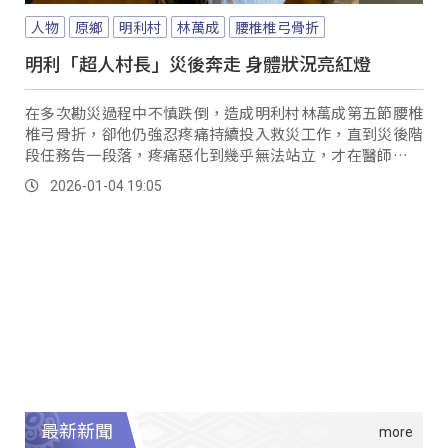
人物
原鄉
明利村
林萬成
腰椎椎弓骨折
明利「超人村長」災後奔走 身體狀況亮紅燈
在多次勘災過程中不慎跌倒，造成明利村林萬成第五節腰椎
椎弓骨折，卻他仍強忍疼痛持續投入救災工作，直到災後階
段任務告一段落，疼痛惡化到幾乎無法站立，才在醫師建議
下接受腰椎手術。
2026-01-04 19:05
最新新聞