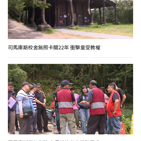
司馬庫斯校舍無照卡關22年 衝擊童受教權