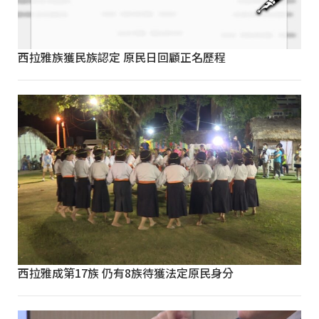
西拉雅族獲民族認定 原民日回顧正名歷程
西拉雅成第17族 仍有8族待獲法定原民身分