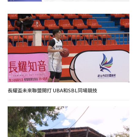
長耀盃未來聯盟開打 UBA和SBL同場競技