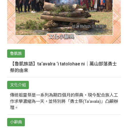
魯凱族
【魯凱族語】ta‘avalra ‘i tatolohae ni｜萬山部落勇士
祭的由來
文化介紹
傳統祖靈祭是一系列為期四個月的祭典，現今配合族人工
作求學濃縮為一天，並特別將「勇士祭(Ta‘avala)」凸顯辦
理。
小辭典