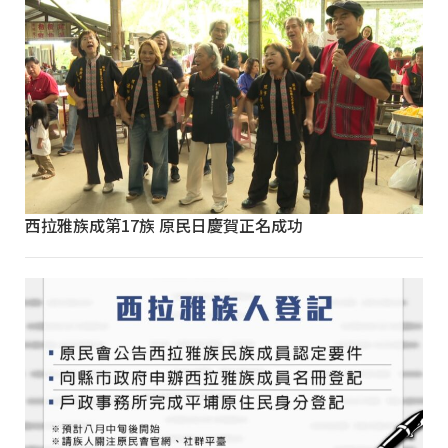
西拉雅族成第17族 原民日慶賀正名成功