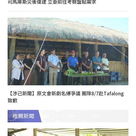
司馬庫斯災後復建 立委前往考察盤點需求
【涉己新聞】原文會新劇名爆爭議 團隊8/7赴Tafalong
致歉
推薦新聞