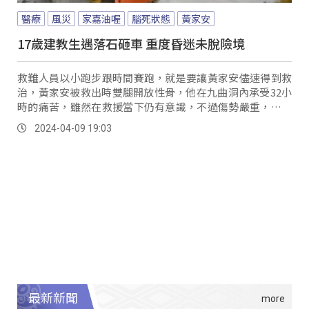
醫療
風災
家嘉油喔
腦死狀態
黃家安
17歲建教生遇落石砸車 重度昏迷未脫險境
救難人員以小跑步跟時間賽跑，就是要讓黃家安儘速得到救
治，黃家安被救出時雙腿開放性骨，他在九曲洞內承受32小
時的痛苦，雖然在救援當下仍有意識，不過傷勢嚴重，一度
沒了呼吸心跳，後來緊急裝上葉克膜保住一命，雖然命保住
2024-04-09 19:03
了，但目前卻呈現腦死狀態，全校師生也集氣希望他能加
油，希望黃家安能跟2年前的得獎料理一樣，作品名叫「家嘉
油喔」。
最新新聞