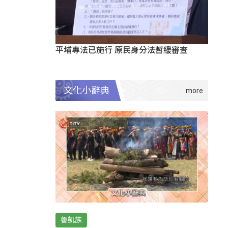
平埔專法已施行 原民身分法暫緩審查
文化小辭典
魯凱族