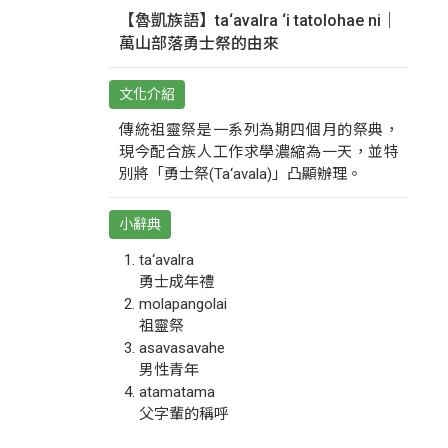
【魯凱族語】ta‘avalra ‘i tatolohae ni｜
萬山部落勇士祭的由來
文化介紹
傳統祖靈祭是一系列為期四個月的祭典，
現今配合族人工作求學濃縮為一天，並特
別將「勇士祭(Ta‘avala)」凸顯辦理。
小辭典
ta‘avalra
勇士成年禮
molapangolai
祖靈祭
asavasavahe
男性青年
atamatama
父字輩的稱呼