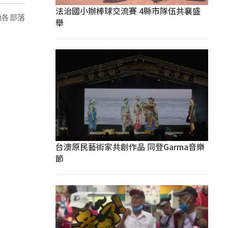
法治國小辦棒球交流賽 4縣市隊伍共襄盛
過各部落
舉
台澳原民藝術家共創作品 同登Garma音樂
節