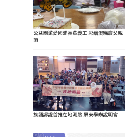
公益團邀愛國浦長輩義工 彩繪蛋糕慶父親
節
族語認證首推在地測驗 屏東舉辦說明會