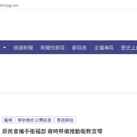
Instagram
族語新聞
新聞性節目
節目表
主播專區
歷史上
醫療
帶狀皰疹公費疫苗
胃癌篩檢
原民會攜手衛福部 歲時祭儀推動衛教宣導