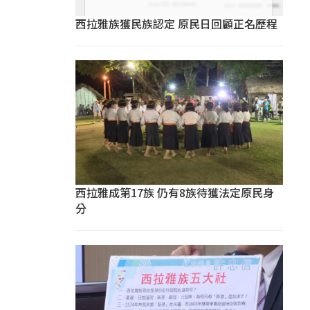
西拉雅族獲民族認定 原民日回顧正名歷程
西拉雅成第17族 仍有8族待獲法定原民身
分