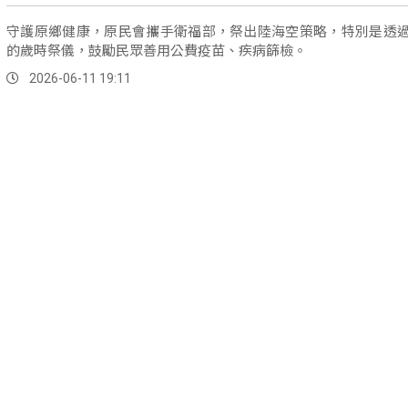
守護原鄉健康，原民會攜手衛福部，祭出陸海空策略，特別是透
的歲時祭儀，鼓勵民眾善用公費疫苗、疾病篩檢。
2026-06-11 19:11