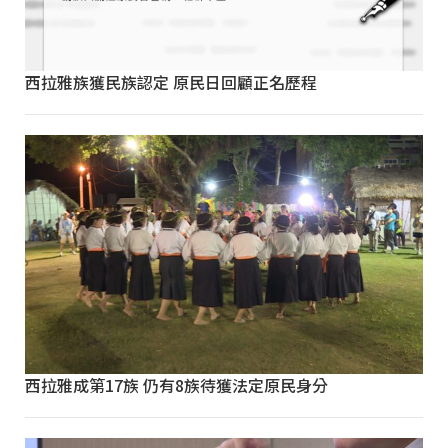
西拉雅族獲民族認定 原民日回顧正名歷程
西拉雅成第17族 仍有8族待獲法定原民身分