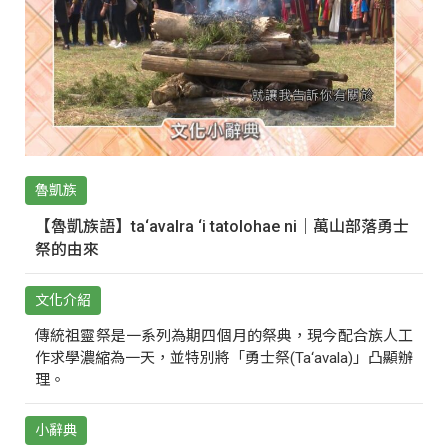
魯凱族
【魯凱族語】ta‘avalra ‘i tatolohae ni｜萬山部落勇士
祭的由來
文化介紹
傳統祖靈祭是一系列為期四個月的祭典，現今配合族人工
作求學濃縮為一天，並特別將「勇士祭(Ta‘avala)」凸顯辦
理。
小辭典