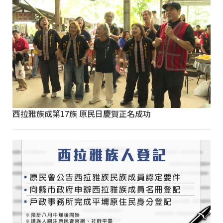
西拉雅族成第17族 原民日慶賀正名成功