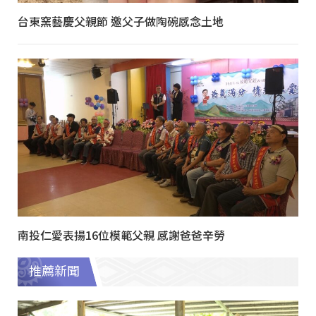
台東窯藝慶父親節 邀父子做陶碗感念土地
南投仁愛表揚16位模範父親 感謝爸爸辛勞
推薦新聞