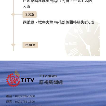
白海豚颱風暴風圈縮小 竹苗、台北山區防
大雨
2026
兩颱風、猴害夾擊 梅花部落甜柿損失近6成
more
TITV NEWS
原視新聞網
電話：(02)2788-1600
傳真：(02)2788-1500