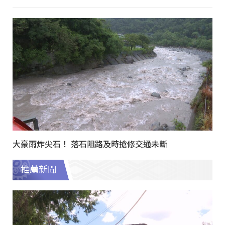
大豪雨炸尖石！ 落石阻路及時搶修交通未斷
推薦新聞