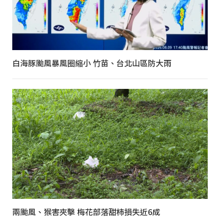
白海豚颱風暴風圈縮小 竹苗、台北山區防大雨
兩颱風、猴害夾擊 梅花部落甜柿損失近6成