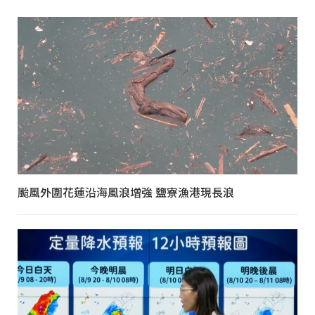
颱風外圍花蓮沿海風浪增強 鹽寮漁港現長浪