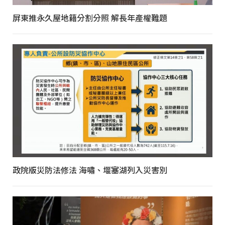
屏東推永久屋地籍分割分照 解長年產權難題
政院版災防法修法 海嘯、堰塞湖列入災害別