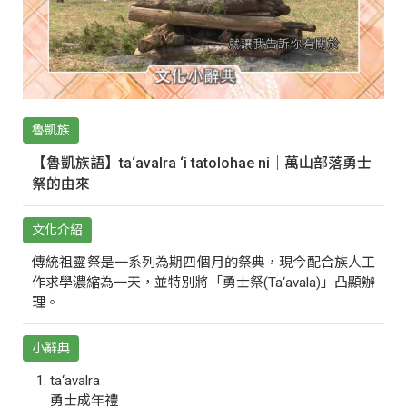
魯凱族
【魯凱族語】ta‘avalra ‘i tatolohae ni｜萬山部落勇士
祭的由來
文化介紹
傳統祖靈祭是一系列為期四個月的祭典，現今配合族人工
作求學濃縮為一天，並特別將「勇士祭(Ta‘avala)」凸顯辦
理。
小辭典
ta‘avalra
勇士成年禮