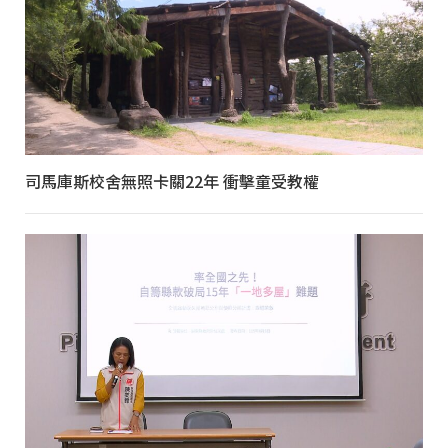
司馬庫斯校舍無照卡關22年 衝擊童受教權