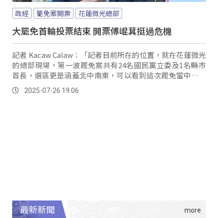
政經
罷免案開票
花蓮微光總部
大罷免首輪投票結束 開票傅崐萁挺過危機
記者 Kacaw Calaw：「記者目前所在的位置，就在花蓮微光
的總部現場，第一波罷免案共有24名國民黨立委及1名縣市
首長，選區更是涵蓋北中南東，可以看到這次罷免當中，備
受關注的國民黨立院黨團總召傅崐萁，花蓮投開票所從下午
2025-07-26 19:06
四點開票，就進行了開票，開票結果是不同意的罷免票數來
到6萬多票，同意票數是是4萬多票，不同意的票數高於同
意，稍早傅崐萁是自行宣布了不同意罷免案。
最新新聞