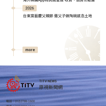
海外網購App為民間營運 收費、個資引疑慮
2026
台東窯藝慶父親節 邀父子做陶碗感念土地
more
TITV NEWS
原視新聞網
電話：(02)2788-1600