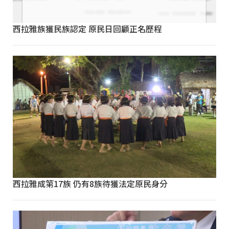
西拉雅族獲民族認定 原民日回顧正名歷程
西拉雅成第17族 仍有8族待獲法定原民身分