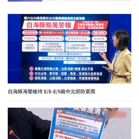
白海豚海警維持 8/8-8/9晨中北部防豪雨