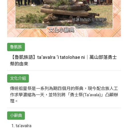
魯凱族
【魯凱族語】ta‘avalra ‘i tatolohae ni｜萬山部落勇士
祭的由來
文化介紹
傳統祖靈祭是一系列為期四個月的祭典，現今配合族人工
作求學濃縮為一天，並特別將「勇士祭(Ta‘avala)」凸顯辦
理。
小辭典
ta‘avalra