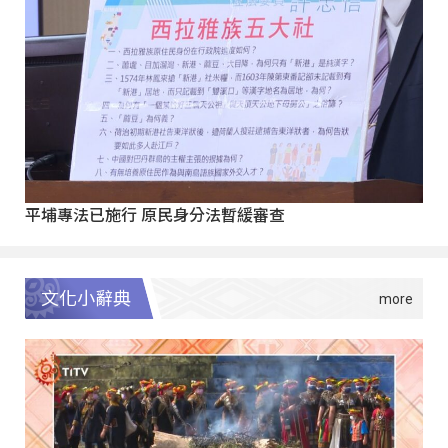
平埔專法已施行 原民身分法暫緩審查
文化小辭典