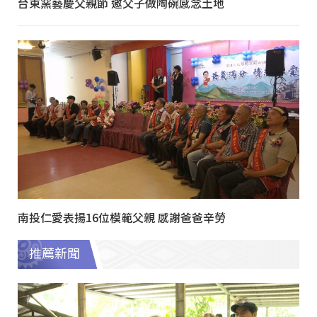
台東窯藝慶父親節 邀父子做陶碗感念土地
南投仁愛表揚16位模範父親 感謝爸爸辛勞
推薦新聞