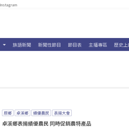
Instagram
族語新聞
新聞性節目
節目表
主播專區
歷史上
原鄉
卓溪鄉
績優農民
表揚大會
卓溪鄉表揚績優農民 同時促銷農特產品