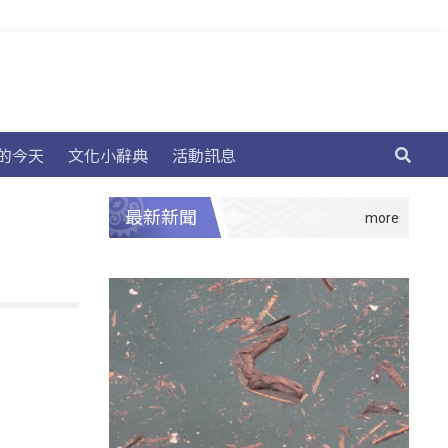
的今天
文化小辭典
活動訊息
最新新聞