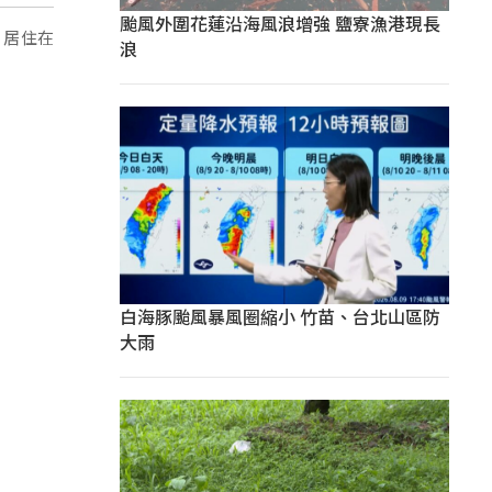
颱風外圍花蓮沿海風浪增強 鹽寮漁港現長
，居住在
浪
白海豚颱風暴風圈縮小 竹苗、台北山區防
大雨