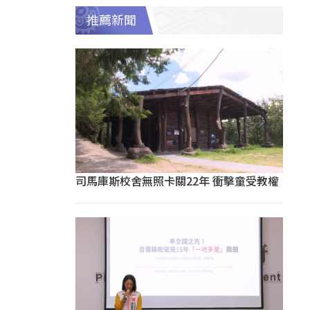
推薦新聞
司馬庫斯校舍無照卡關22年 衝擊童受教權