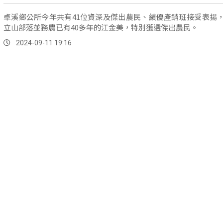
卓溪鄉公所今年共有41位資深及傑出農民、績優產銷班接受表揚
立山部落並務農已有40多年的江金美，特別獲選傑出農民。
2024-09-11 19:16