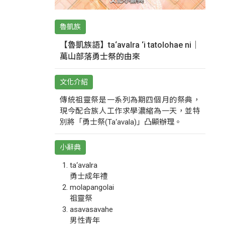
魯凱族
【魯凱族語】ta‘avalra ‘i tatolohae ni｜
萬山部落勇士祭的由來
文化介紹
傳統祖靈祭是一系列為期四個月的祭典，
現今配合族人工作求學濃縮為一天，並特
別將「勇士祭(Ta‘avala)」凸顯辦理。
小辭典
ta‘avalra
勇士成年禮
molapangolai
祖靈祭
asavasavahe
男性青年