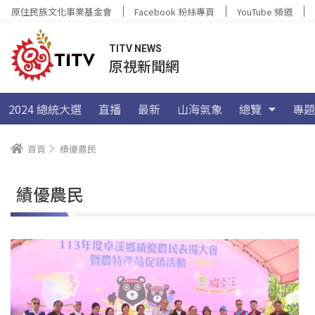
原住民族文化事業基金會
Facebook 粉絲專頁
YouTube 頻道
TITV NEWS
原視新聞網
2024 總統大選
直播
最新
山海氣象
總覽
專題
首頁
績優農民
績優農民