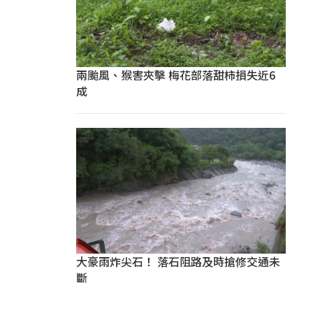
兩颱風、猴害夾擊 梅花部落甜柿損失近6
成
大豪雨炸尖石！ 落石阻路及時搶修交通未
斷