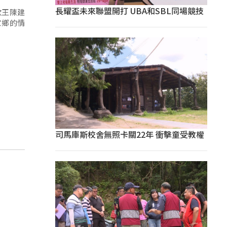
長耀盃未來聯盟開打 UBA和SBL同場競技
歌王陳建
家鄉的情
司馬庫斯校舍無照卡關22年 衝擊童受教權