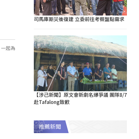
司馬庫斯災後復建 立委前往考察盤點需求
 一起為
【涉己新聞】原文會新劇名爆爭議 團隊8/7
赴Tafalong致歉
推薦新聞