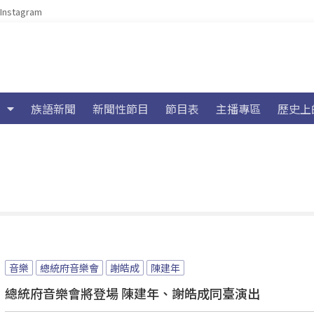
Instagram
族語新聞
新聞性節目
節目表
主播專區
歷史上
音樂
總統府音樂會
謝皓成
陳建年
總統府音樂會將登場 陳建年、謝皓成同臺演出