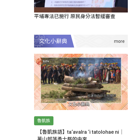
平埔專法已施行 原民身分法暫緩審查
文化小辭典
魯凱族
【魯凱族語】ta‘avalra ‘i tatolohae ni｜
萬山部落勇士祭的由來