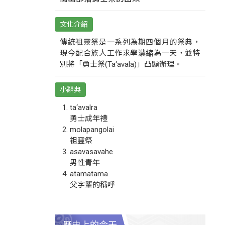
文化介紹
傳統祖靈祭是一系列為期四個月的祭典，
現今配合族人工作求學濃縮為一天，並特
別將「勇士祭(Ta‘avala)」凸顯辦理。
小辭典
ta‘avalra
勇士成年禮
molapangolai
祖靈祭
asavasavahe
男性青年
atamatama
父字輩的稱呼
歷史上的今天