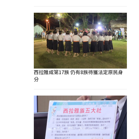
西拉雅成第17族 仍有8族待獲法定原民身
分