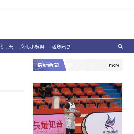
的今天
文化小辭典
活動訊息
最新新聞