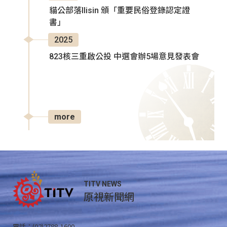
貓公部落Ilisin 頒「重要民俗登錄認定證
書」
2025
823核三重啟公投 中選會辦5場意見發表會
more
TITV NEWS
原視新聞網
電話：(02)2788-1600