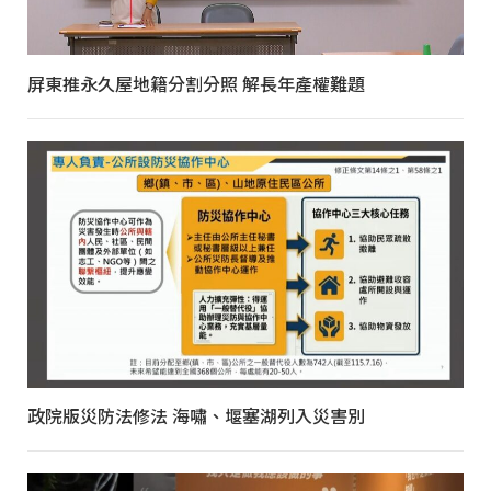
屏東推永久屋地籍分割分照 解長年產權難題
政院版災防法修法 海嘯、堰塞湖列入災害別