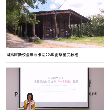
司馬庫斯校舍無照卡關22年 衝擊童受教權