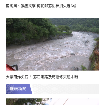
兩颱風、猴害夾擊 梅花部落甜柿損失近6成
大豪雨炸尖石！ 落石阻路及時搶修交通未斷
推薦新聞