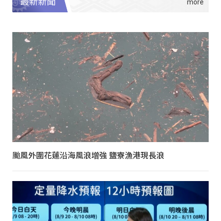
最新新聞
颱風外圍花蓮沿海風浪增強 鹽寮漁港現長浪