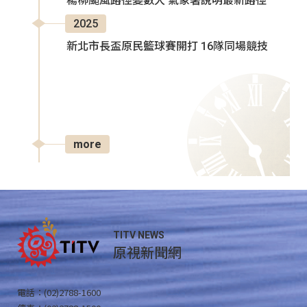
楊柳颱風路徑變數大 氣象署說明最新路徑
2025
新北市長盃原民籃球賽開打 16隊同場競技
more
TITV NEWS
原視新聞網
電話：(02)2788-1600