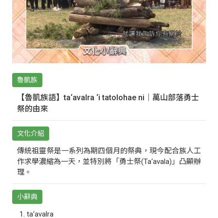
魯凱族
【魯凱族語】ta‘avalra ‘i tatolohae ni｜萬山部落勇士
祭的由來
文化介紹
傳統祖靈祭是一系列為期四個月的祭典，現今配合族人工
作求學濃縮為一天，並特別將「勇士祭(Ta‘avala)」凸顯辦
理。
小辭典
ta‘avalra