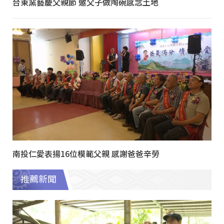
台東窯藝慶父親節 邀父子做陶碗感念土地
南投仁愛表揚16位模範父親 感謝爸爸辛勞
推薦新聞