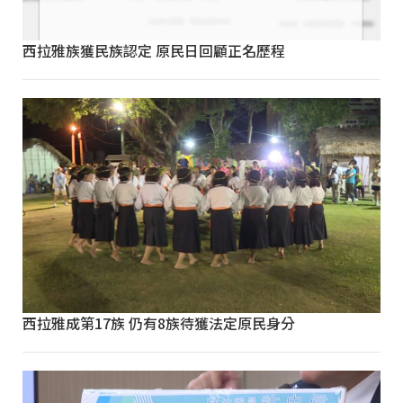
西拉雅族獲民族認定 原民日回顧正名歷程
西拉雅成第17族 仍有8族待獲法定原民身分