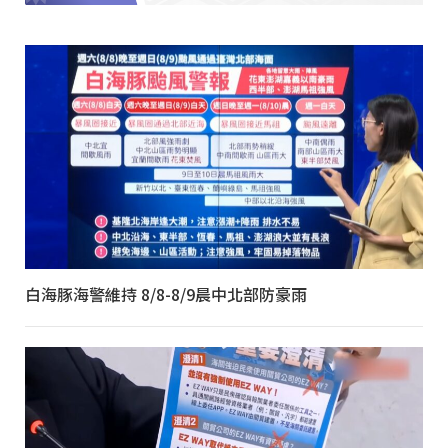
白海豚海警維持 8/8-8/9晨中北部防豪雨