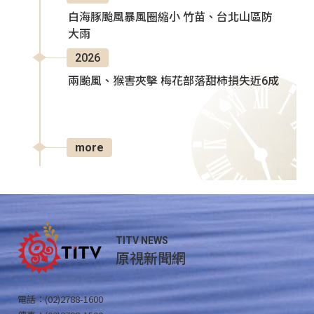
白海豚颱風暴風圈縮小 竹苗、台北山區防
大雨
2026
兩颱風、猴害夾擊 梅花部落甜柿損失近6成
more
TITV NEWS
原視新聞網
電話：(02)2788-1600