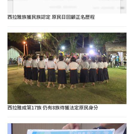
西拉雅族獲民族認定 原民日回顧正名歷程
西拉雅成第17族 仍有8族待獲法定原民身分