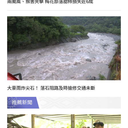
兩颱風、猴害夾擊 梅花部落甜柿損失近6成
大豪雨炸尖石！ 落石阻路及時搶修交通未斷
推薦新聞