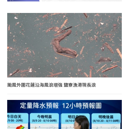
颱風外圍花蓮沿海風浪增強 鹽寮漁港現長浪