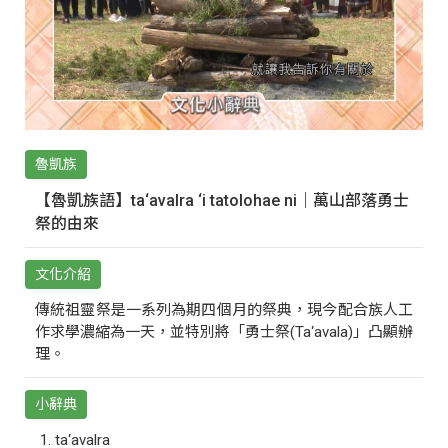
魯凱族
【魯凱族語】ta‘avalra ‘i tatolohae ni｜萬山部落勇士
祭的由來
文化介紹
傳統祖靈祭是一系列為期四個月的祭典，現今配合族人工
作求學濃縮為一天，並特別將「勇士祭(Ta‘avala)」凸顯辦
理。
小辭典
ta‘avalra