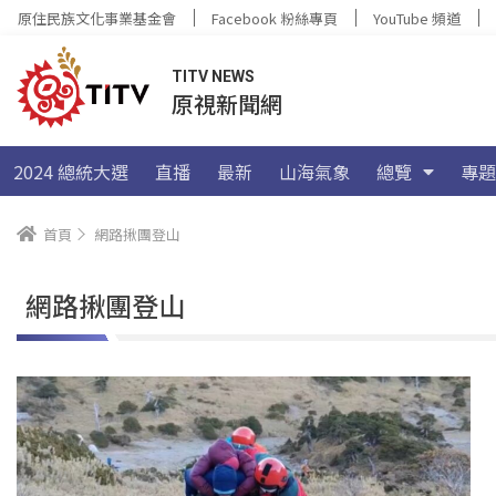
原住民族文化事業基金會
Facebook 粉絲專頁
YouTube 頻道
TITV NEWS
原視新聞網
2024 總統大選
直播
最新
山海氣象
總覽
專題
首頁
網路揪團登山
網路揪團登山