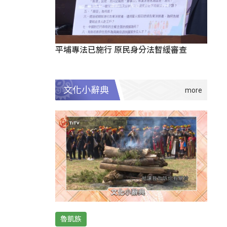
平埔專法已施行 原民身分法暫緩審查
文化小辭典
魯凱族