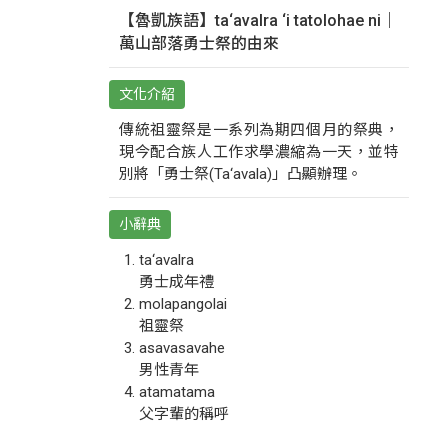
【魯凱族語】ta‘avalra ‘i tatolohae ni｜
萬山部落勇士祭的由來
文化介紹
傳統祖靈祭是一系列為期四個月的祭典，
現今配合族人工作求學濃縮為一天，並特
別將「勇士祭(Ta‘avala)」凸顯辦理。
小辭典
ta‘avalra
勇士成年禮
molapangolai
祖靈祭
asavasavahe
男性青年
atamatama
父字輩的稱呼