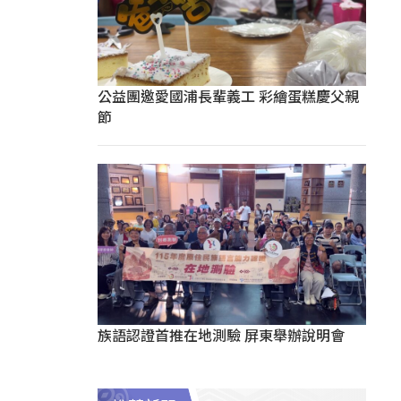
公益團邀愛國浦長輩義工 彩繪蛋糕慶父親
節
族語認證首推在地測驗 屏東舉辦說明會