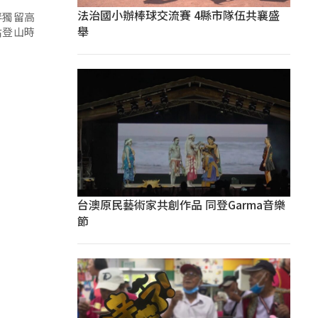
法治國小辦棒球交流賽 4縣市隊伍共襄盛
伴獨留高
舉
估登山時
台澳原民藝術家共創作品 同登Garma音樂
節