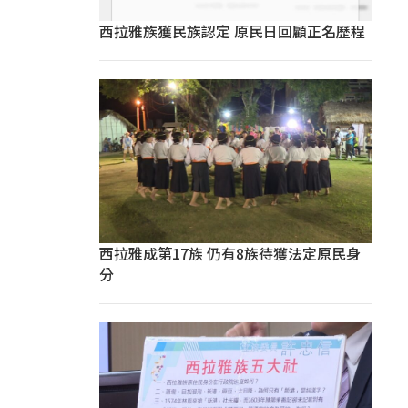
西拉雅族獲民族認定 原民日回顧正名歷程
西拉雅成第17族 仍有8族待獲法定原民身
分