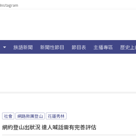
Instagram
族語新聞
新聞性節目
節目表
主播專區
歷史上
社會
網路揪團登山
花蓮秀林
網約登山出狀況 達人喊話需有完善評估