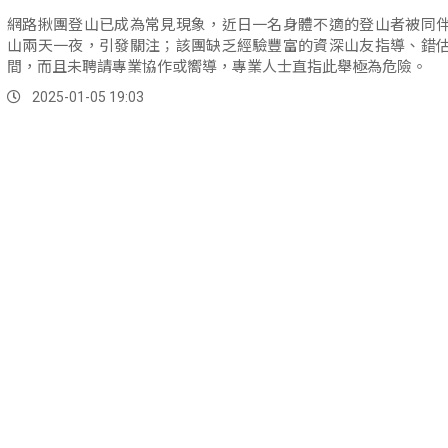
網路揪團登山已成為常見現象，近日一名身體不適的登山者被同
山兩天一夜，引發關注；該團缺乏經驗豐富的資深山友指導、錯
間，而且未聘請專業協作或嚮導，專業人士直指此舉極為危險。
2025-01-05 19:03