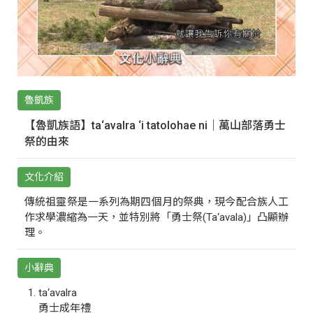
魯凱族
【魯凱族語】ta‘avalra ‘i tatolohae ni｜萬山部落勇士
祭的由來
文化介紹
傳統祖靈祭是一系列為期四個月的祭典，現今配合族人工
作求學濃縮為一天，並特別將「勇士祭(Ta‘avala)」凸顯辦
理。
小辭典
ta‘avalra
勇士成年禮