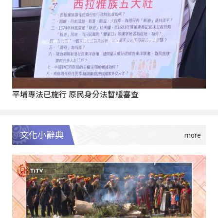
平埔專法已施行 原民身分法暫緩審查
文化小辭典