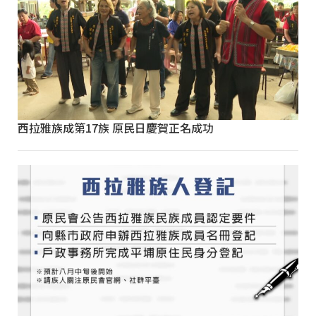
西拉雅族成第17族 原民日慶賀正名成功