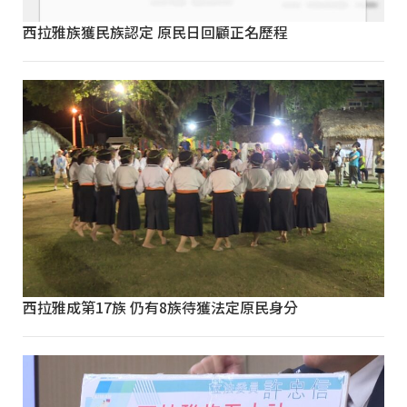
西拉雅族獲民族認定 原民日回顧正名歷程
西拉雅成第17族 仍有8族待獲法定原民身分