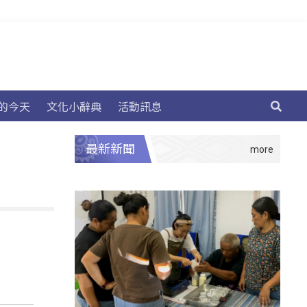
的今天
文化小辭典
活動訊息
最新新聞