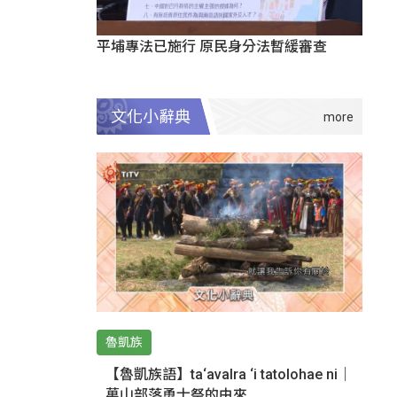
平埔專法已施行 原民身分法暫緩審查
文化小辭典
魯凱族
【魯凱族語】ta‘avalra ‘i tatolohae ni｜
萬山部落勇士祭的由來