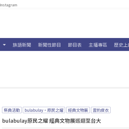
Instagram
族語新聞
新聞性節目
節目表
主播專區
歷史上
祭典活動
bulabulay‧原民之耀
經典文物展
雲豹皮衣
bulabulay原民之耀 經典文物展巡迴至台大