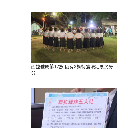
西拉雅成第17族 仍有8族待獲法定原民身
分