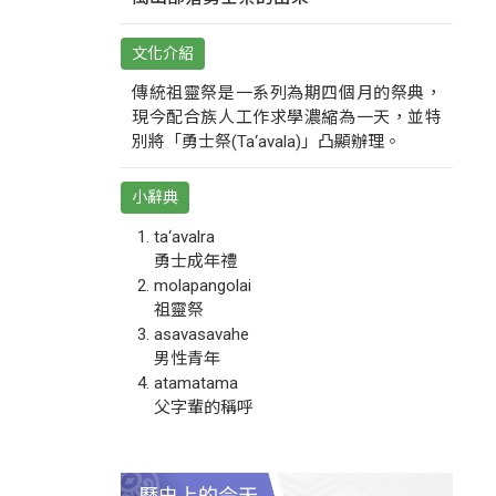
文化介紹
傳統祖靈祭是一系列為期四個月的祭典，
現今配合族人工作求學濃縮為一天，並特
別將「勇士祭(Ta‘avala)」凸顯辦理。
小辭典
ta‘avalra
勇士成年禮
molapangolai
祖靈祭
asavasavahe
男性青年
atamatama
父字輩的稱呼
歷史上的今天