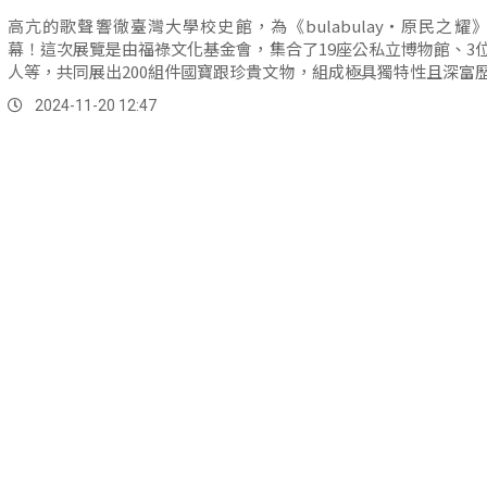
高亢的歌聲響徹臺灣大學校史館，為《bulabulay‧原民之耀
幕！這次展覽是由福祿文化基金會，集合了19座公私立博物館、3
人等，共同展出200組件國寶跟珍貴文物，組成極具獨特性且深富
的經典文物，並在16日邀請部落族人前來參與開展。
2024-11-20 12:47