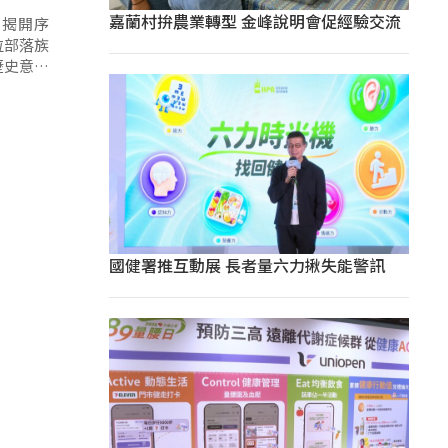
嘉蘭村拚農業轉型 金峰說明會促經驗交流
》揭開序
位部落族
歷史意義
國健署推互動展 長者量六力揪失能警訊