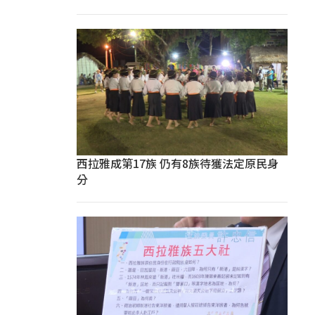
西拉雅成第17族 仍有8族待獲法定原民身
分