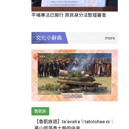
平埔專法已施行 原民身分法暫緩審查
文化小辭典
魯凱族
【魯凱族語】ta‘avalra ‘i tatolohae ni｜
萬山部落勇士祭的由來