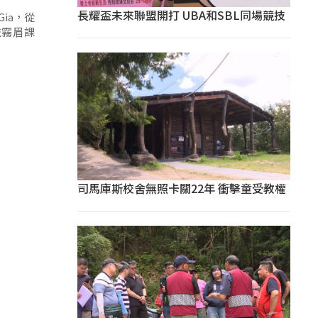
長耀盃未來聯盟開打 UBA和SBL同場競技
ia，從
益霧眉課
司馬庫斯校舍無照卡關22年 衝擊童受教權