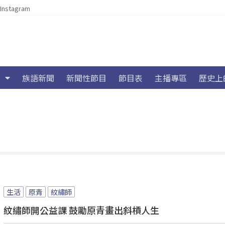
Instagram
族語新聞
新聞性節目
節目表
主播專區
歷史上
生活
原青
紋繡師
紋繡師開公益課 鼓勵原青畫出斜槓人生