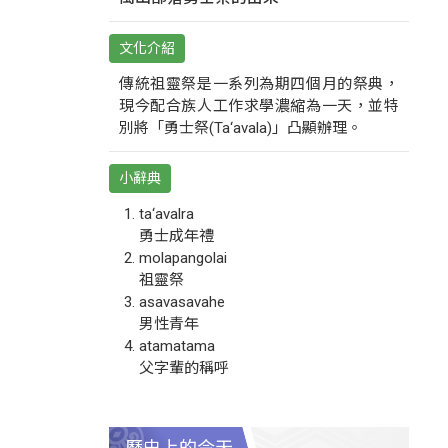
文化介紹
傳統祖靈祭是一系列為期四個月的祭典，
現今配合族人工作求學濃縮為一天，並特
別將「勇士祭(Ta‘avala)」凸顯辦理。
小辭典
ta‘avalra
勇士成年禮
molapangolai
祖靈祭
asavasavahe
男性青年
atamatama
父字輩的稱呼
歷史上的今天