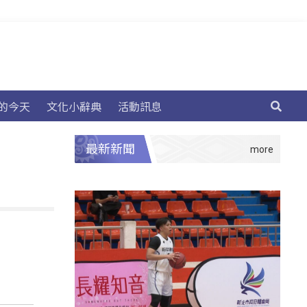
的今天
文化小辭典
活動訊息
最新新聞