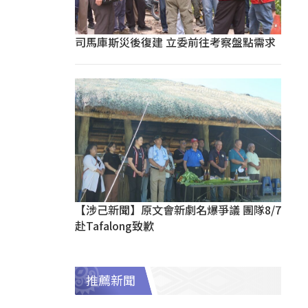
司馬庫斯災後復建 立委前往考察盤點需求
【涉己新聞】原文會新劇名爆爭議 團隊8/7
赴Tafalong致歉
推薦新聞