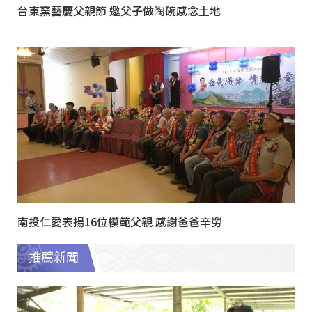
台東窯藝慶父親節 邀父子做陶碗感念土地
南投仁愛表揚16位模範父親 感謝爸爸辛勞
推薦新聞