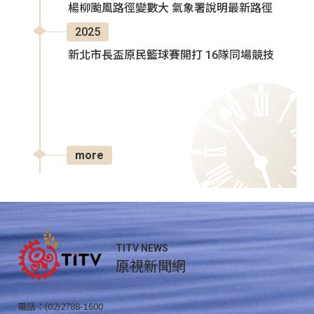
楊柳颱風路徑變數大 氣象署說明最新路徑
2025
新北市長盃原民籃球賽開打 16隊同場競技
more
TITV NEWS
原視新聞網
電話：(02)2788-1600