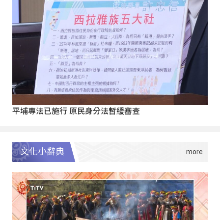
平埔專法已施行 原民身分法暫緩審查
文化小辭典