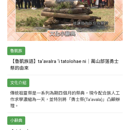
魯凱族
【魯凱族語】ta‘avalra ‘i tatolohae ni｜萬山部落勇士
祭的由來
文化介紹
傳統祖靈祭是一系列為期四個月的祭典，現今配合族人工
作求學濃縮為一天，並特別將「勇士祭(Ta‘avala)」凸顯辦
理。
小辭典