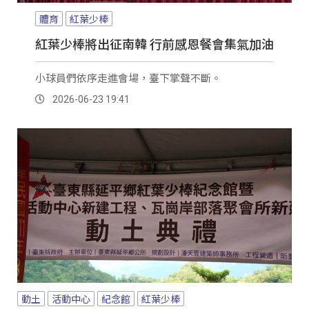
體育
紅葉少棒
紅葉少棒將出征南韓 行前感恩餐會集氣加油
小球員們依序走進會場，臺下掌聲不斷。
2026-06-23 19:41
動土
活動中心
紀念館
紅葉少棒