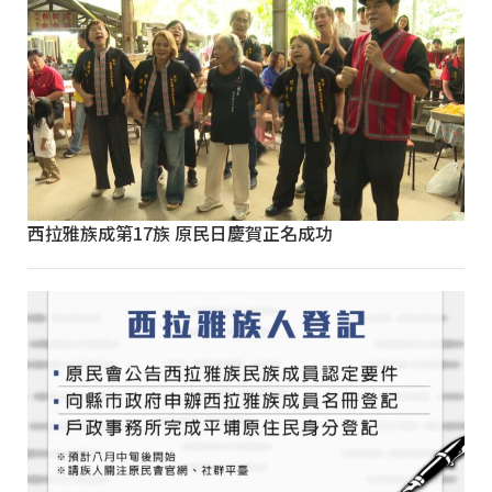
西拉雅族成第17族 原民日慶賀正名成功