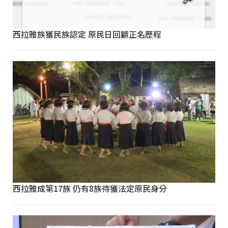
西拉雅族獲民族認定 原民日回顧正名歷程
西拉雅成第17族 仍有8族待獲法定原民身分