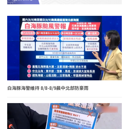
白海豚海警維持 8/8-8/9晨中北部防豪雨