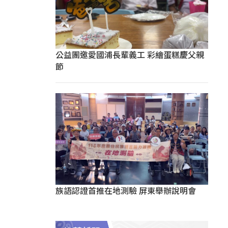
公益團邀愛國浦長輩義工 彩繪蛋糕慶父親
節
族語認證首推在地測驗 屏東舉辦說明會