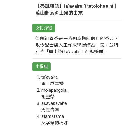
【魯凱族語】ta‘avalra ‘i tatolohae ni｜
萬山部落勇士祭的由來
文化介紹
傳統祖靈祭是一系列為期四個月的祭典，
現今配合族人工作求學濃縮為一天，並特
別將「勇士祭(Ta‘avala)」凸顯辦理。
小辭典
ta‘avalra
勇士成年禮
molapangolai
祖靈祭
asavasavahe
男性青年
atamatama
父字輩的稱呼