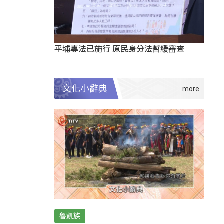
平埔專法已施行 原民身分法暫緩審查
文化小辭典
魯凱族