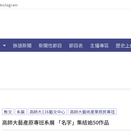
Instagram
族語新聞
新聞性節目
節目表
主播專區
歷史上
教文
系展
高師大116藝文中心
高師大藝術產業原民專班
高師大藝產原專班系展 「名字」集結逾50作品