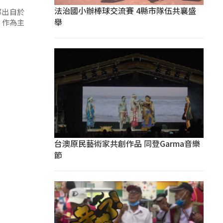
法治國小辦棒球交流賽 4縣市隊伍共襄盛
都出自於
舉
」作為主
台澳原民藝術家共創作品 同登Garma音樂
節