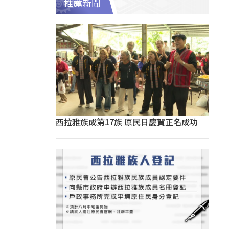
推薦新聞
西拉雅族成第17族 原民日慶賀正名成功