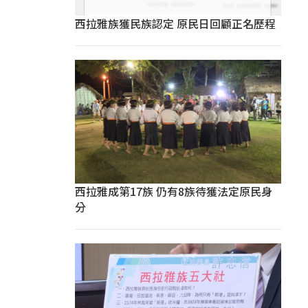
西拉雅族獲民族認定 原民日回顧正名歷程
西拉雅成第17族 仍有8族待獲法定原民身
分