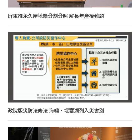
屏東推永久屋地籍分割分照 解長年產權難題
政院版災防法修法 海嘯、堰塞湖列入災害別