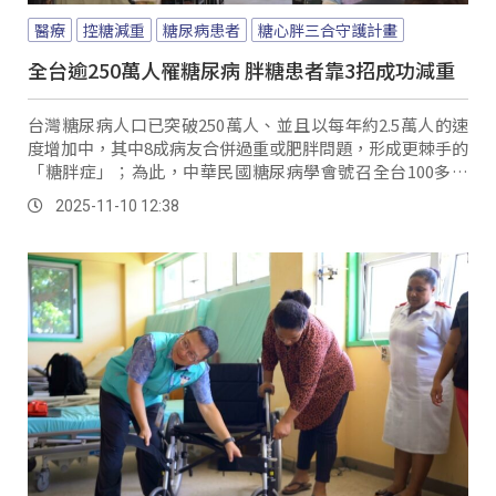
醫療
控糖減重
糖尿病患者
糖心胖三合守護計畫
全台逾250萬人罹糖尿病 胖糖患者靠3招成功減重
台灣糖尿病人口已突破250萬人、並且以每年約2.5萬人的速
度增加中，其中8成病友合併過重或肥胖問題，形成更棘手的
「糖胖症」；為此，中華民國糖尿病學會號召全台100多家
醫療院所，參與「糖心胖三合守護計畫」，協助病友控糖減
2025-11-10 12:38
重守護健康。