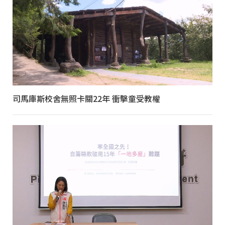
司馬庫斯校舍無照卡關22年 衝擊童受教權