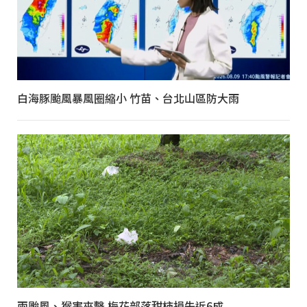
白海豚颱風暴風圈縮小 竹苗、台北山區防大雨
兩颱風、猴害夾擊 梅花部落甜柿損失近6成