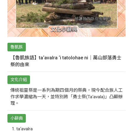
魯凱族
【魯凱族語】ta‘avalra ‘i tatolohae ni｜萬山部落勇士
祭的由來
文化介紹
傳統祖靈祭是一系列為期四個月的祭典，現今配合族人工
作求學濃縮為一天，並特別將「勇士祭(Ta‘avala)」凸顯辦
理。
小辭典
ta‘avalra