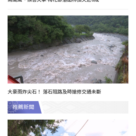
大豪雨炸尖石！ 落石阻路及時搶修交通未斷
推薦新聞