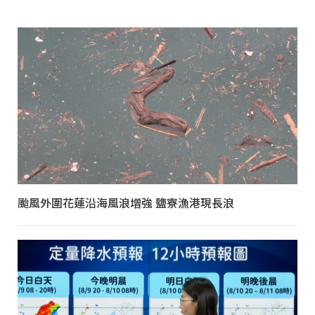
颱風外圍花蓮沿海風浪增強 鹽寮漁港現長浪