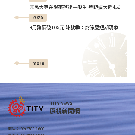
原民大專在學率落後一般生 差距擴大近4成
2026
8月豬價破105元 陳駿季：為節慶短期現象
more
TITV NEWS
原視新聞網
電話：(02)2788-1600