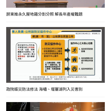
屏東推永久屋地籍分割分照 解長年產權難題
政院版災防法修法 海嘯、堰塞湖列入災害別