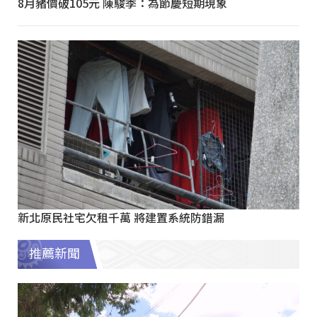
8月豬價破105元 陳駿季：為節慶短期現象
新北原民社宅欠租千萬 將建置系統防錯漏
推薦新聞