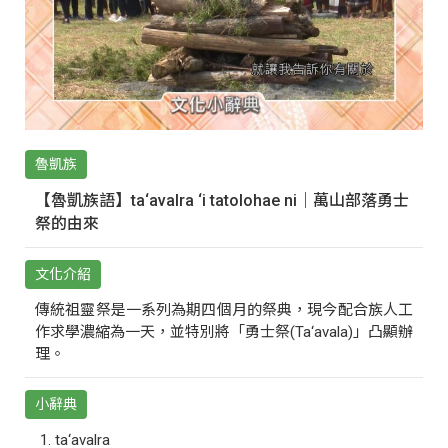
魯凱族
【魯凱族語】ta‘avalra ‘i tatolohae ni｜萬山部落勇士
祭的由來
文化介紹
傳統祖靈祭是一系列為期四個月的祭典，現今配合族人工
作求學濃縮為一天，並特別將「勇士祭(Ta‘avala)」凸顯辦
理。
小辭典
ta‘avalra