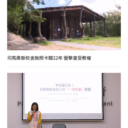
司馬庫斯校舍無照卡關22年 衝擊童受教權