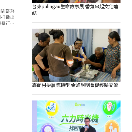
台東pulingau生命故事展 香氛串起文化連
蘭部落
結
同打造出
澳舉行下
嘉蘭村拚農業轉型 金峰說明會促經驗交流