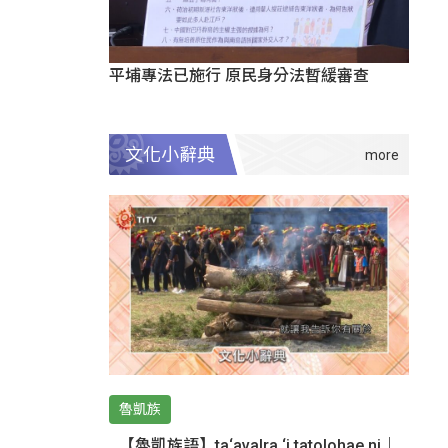
平埔專法已施行 原民身分法暫緩審查
文化小辭典
魯凱族
【魯凱族語】ta‘avalra ‘i tatolohae ni｜