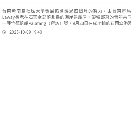
台東縣南島社區大學發展協會經過四個月的努力，由台東市馬
Laway長老在石雨傘部落北邊的海岸建船屋，帶領部落的青年共
一艘竹筏帆船Palafang（拜訪）號，9月28日在成功鎮的石雨傘港
水儀式。
2025-10-09 19:40