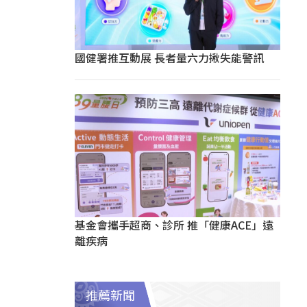
國健署推互動展 長者量六力揪失能警訊
基金會攜手超商、診所 推「健康ACE」遠
離疾病
推薦新聞