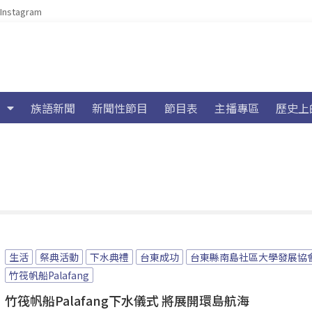
Instagram
族語新聞
新聞性節目
節目表
主播專區
歷史上
生活
祭典活動
下水典禮
台東成功
台東縣南島社區大學發展協
竹筏帆船Palafang
竹筏帆船Palafang下水儀式 將展開環島航海