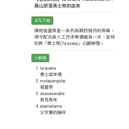
萬山部落勇士祭的由來
文化介紹
傳統祖靈祭是一系列為期四個月的祭典，
現今配合族人工作求學濃縮為一天，並特
別將「勇士祭(Ta‘avala)」凸顯辦理。
小辭典
ta‘avalra
勇士成年禮
molapangolai
祖靈祭
asavasavahe
男性青年
atamatama
父字輩的稱呼