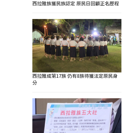
西拉雅族獲民族認定 原民日回顧正名歷程
西拉雅成第17族 仍有8族待獲法定原民身
分