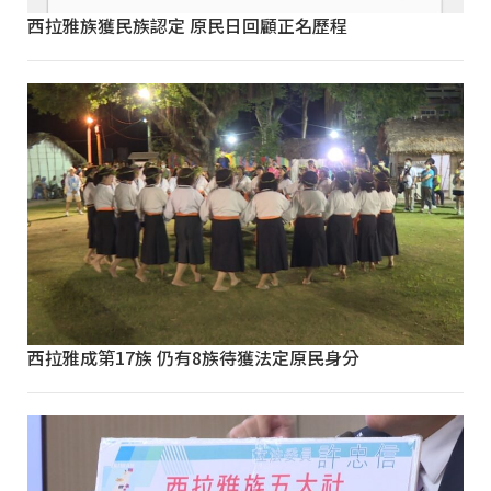
西拉雅族獲民族認定 原民日回顧正名歷程
西拉雅成第17族 仍有8族待獲法定原民身分