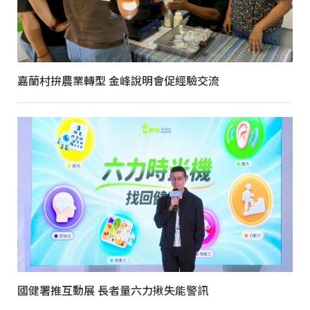
嘉蘭村拚農業轉型 金峰說明會促經驗交流
國健署推互動展 長者量六力揪失能警訊