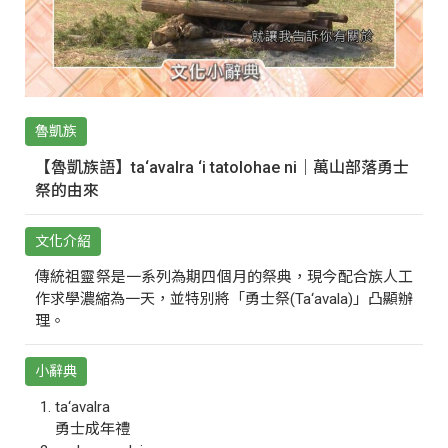
魯凱族
【魯凱族語】ta‘avalra ‘i tatolohae ni｜萬山部落勇士
祭的由來
文化介紹
傳統祖靈祭是一系列為期四個月的祭典，現今配合族人工
作求學濃縮為一天，並特別將「勇士祭(Ta‘avala)」凸顯辦
理。
小辭典
ta‘avalra
勇士成年禮