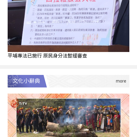
平埔專法已施行 原民身分法暫緩審查
文化小辭典