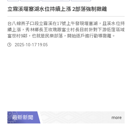
立霧溪堰塞湖水位持續上漲 2部落強制撤離
台八線燕子口段立霧溪在17號上午發現堰塞湖，且溪水位持
續上漲，秀林鄉長王玫瑰跟富士村長目前針對下游低窪區域
富世村9鄰，也就是民樂部落，開始逐戶進行勸導撤離。
2025-10-17 19:05
最新新聞