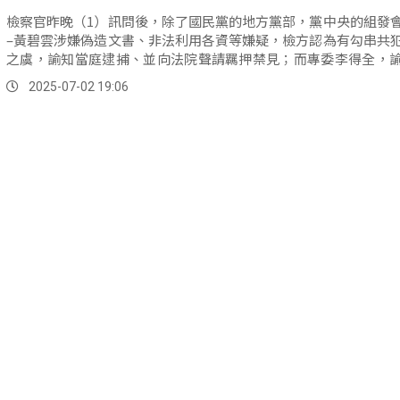
檢察官昨晚（1）訊問後，除了國民黨的地方黨部，黨中央的組發
–黃碧雲涉嫌偽造文書、非法利用各資等嫌疑，檢方認為有勾串共
之虞，諭知當庭逮捕、並向法院聲請羈押禁見；而專委李得全，
新臺幣50萬元。
2025-07-02 19:06