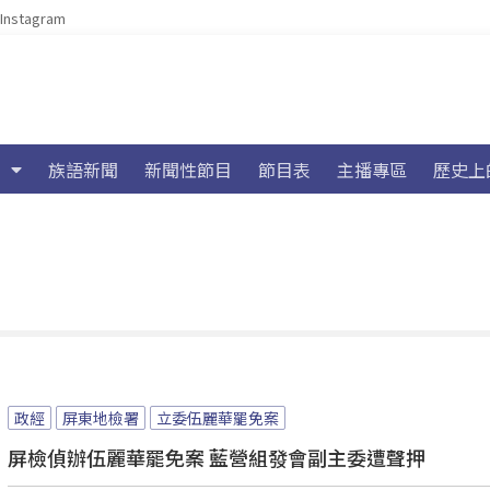
Instagram
族語新聞
新聞性節目
節目表
主播專區
歷史上
政經
屏東地檢署
立委伍麗華罷免案
屏檢偵辦伍麗華罷免案 藍營組發會副主委遭聲押