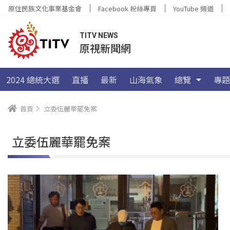
原住民族文化事業基金會
Facebook 粉絲專頁
YouTube 頻道
TITV NEWS
原視新聞網
2024 總統大選
直播
最新
山海氣象
總覽
專題
首頁
立委伍麗華罷免案
立委伍麗華罷免案