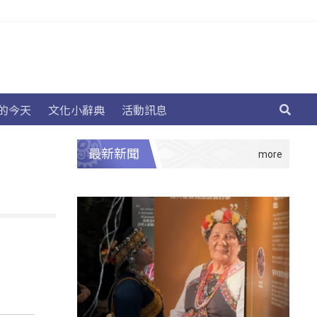
的今天
文化小辭典
活動訊息
最新新聞