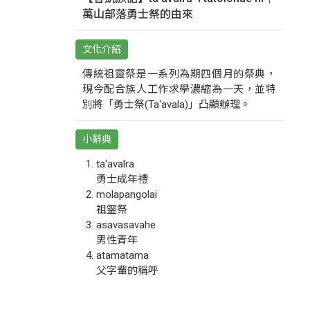
萬山部落勇士祭的由來
文化介紹
傳統祖靈祭是一系列為期四個月的祭典，
現今配合族人工作求學濃縮為一天，並特
別將「勇士祭(Ta‘avala)」凸顯辦理。
小辭典
ta‘avalra
勇士成年禮
molapangolai
祖靈祭
asavasavahe
男性青年
atamatama
父字輩的稱呼