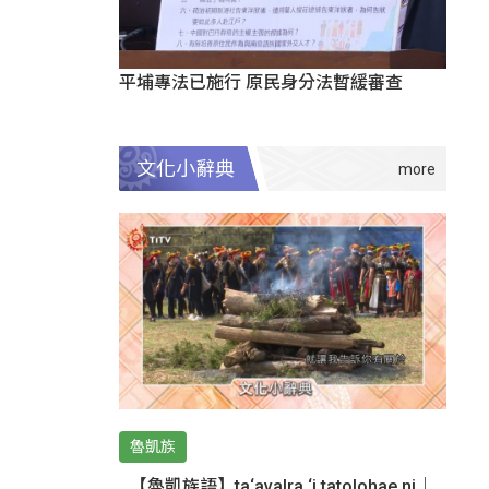
平埔專法已施行 原民身分法暫緩審查
文化小辭典
魯凱族
【魯凱族語】ta‘avalra ‘i tatolohae ni｜