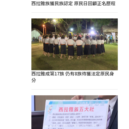
西拉雅族獲民族認定 原民日回顧正名歷程
西拉雅成第17族 仍有8族待獲法定原民身
分