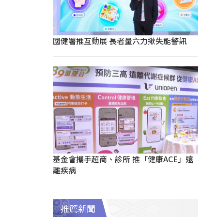
國健署推互動展 長者量六力揪失能警訊
基金會攜手超商、診所 推「健康ACE」遠
離疾病
推薦新聞