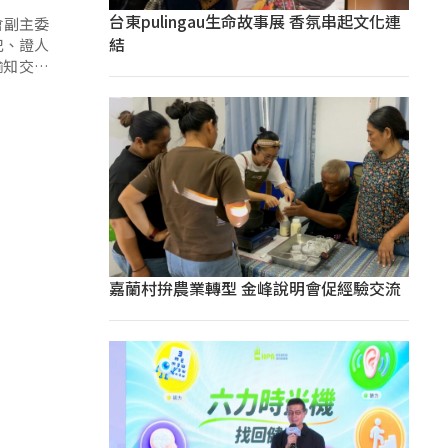
台東pulingau生命故事展 香氛串起文化連
會副主委
結
犯、證人
諭知交保
嘉蘭村拚農業轉型 金峰說明會促經驗交流